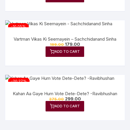
-10.05%
Vartman Vikas Ki Seemayein – Sachchidanand Sinha
179.00
199.00
ADD TO CART
-20.27%
Kahan Aa Gaye Hum Vote Dete-Dete? -Ravibhushan
299.00
375.00
ADD TO CART