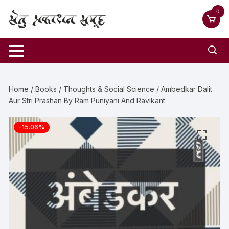
0
Home
/
Books
/
Thoughts & Social Science
/ Ambedkar Dalit
Aur Stri Prashan By Ram Puniyani And Ravikant
-15.06%