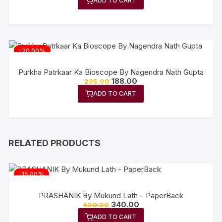
ADD TO CART
-20.00%
Purkha Patrkaar Ka Bioscope By Nagendra Nath Gupta
188.00
235.00
ADD TO CART
RELATED PRODUCTS
-15.00%
PRASHANIK By Mukund Lath – PaperBack
340.00
400.00
ADD TO CART