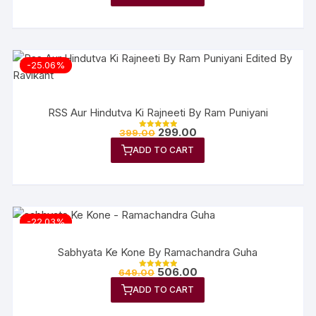
-25.06%
RSS Aur Hindutva Ki Rajneeti By Ram Puniyani
299.00
399.00
Rated
5.00
ADD TO CART
out of 5
-22.03%
Sabhyata Ke Kone By Ramachandra Guha
506.00
649.00
Rated
5.00
ADD TO CART
out of 5