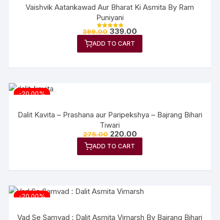
Vaishvik Aatankawad Aur Bharat Ki Asmita By Ram
Puniyani
339.00
399.00
Rated
5.00
ADD TO CART
out of 5
-20.00%
Dalit Kavita – Prashana aur Paripekshya – Bajrang Bihari
Tiwari
220.00
275.00
ADD TO CART
-20.00%
Vad Se Samvad : Dalit Asmita Vimarsh By Bajrang Bihari