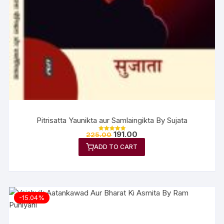
Pitrisatta Yaunikta aur Samlaingikta By Sujata
191.00
225.00
Rated
5.00
ADD TO CART
out of 5
-15.04%