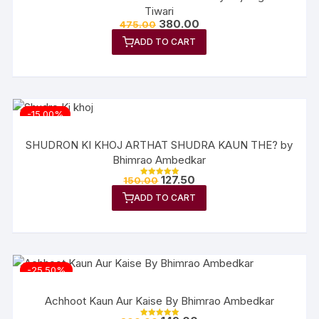
Tiwari
380.00
475.00
ADD TO CART
-15.00%
SHUDRON KI KHOJ ARTHAT SHUDRA KAUN THE? by
Bhimrao Ambedkar
127.50
150.00
Rated
5.00
ADD TO CART
out of 5
-25.50%
Achhoot Kaun Aur Kaise By Bhimrao Ambedkar