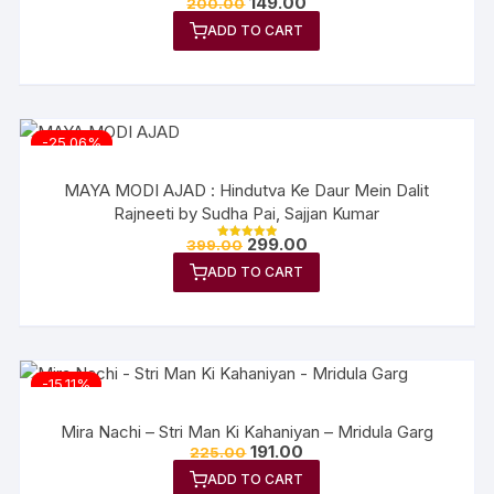
149.00
200.00
Rated
5.00
ADD TO CART
out of 5
-25.06%
MAYA MODI AJAD : Hindutva Ke Daur Mein Dalit
Rajneeti by Sudha Pai, Sajjan Kumar
299.00
399.00
Rated
5.00
ADD TO CART
out of 5
-15.11%
Mira Nachi – Stri Man Ki Kahaniyan – Mridula Garg
191.00
225.00
ADD TO CART