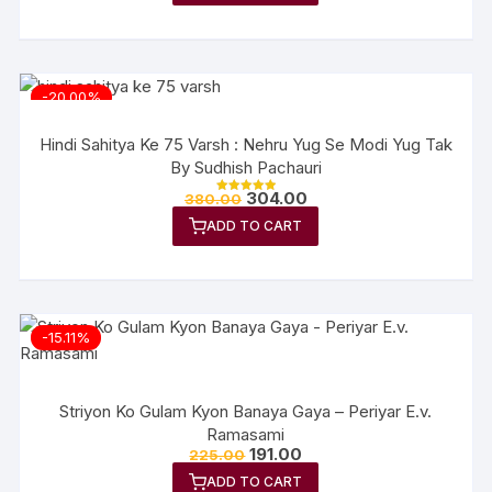
-20.00%
Hindi Sahitya Ke 75 Varsh : Nehru Yug Se Modi Yug Tak
By Sudhish Pachauri
304.00
380.00
Rated
5.00
ADD TO CART
out of 5
-15.11%
Striyon Ko Gulam Kyon Banaya Gaya – Periyar E.v.
Ramasami
191.00
225.00
ADD TO CART