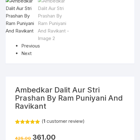
Previous
Next
Ambedkar Dalit Aur Stri
Prashan By Ram Puniyani And
Ravikant
(
1
customer review)
Rated
1
5.00
out of 5
361.00
based on
425.00