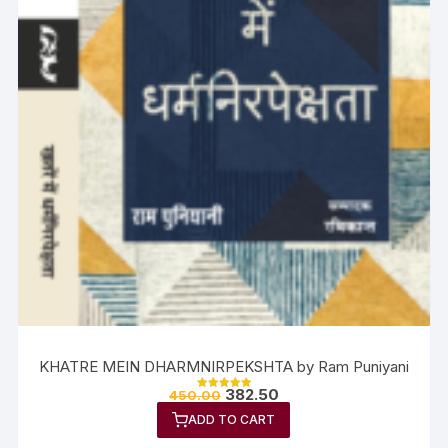
KHATRE MEIN DHARMNIRPEKSHTA by Ram Puniyani
382.50
450.00
Rated
5.00
ADD TO CART
out of 5