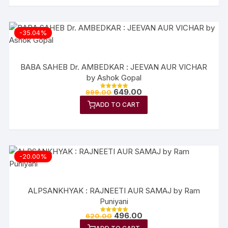
-35.04%
BABA SAHEB Dr. AMBEDKAR : JEEVAN AUR VICHAR
by Ashok Gopal
649.00
999.00
Rated
5.00
ADD TO CART
out of 5
-20.00%
ALPSANKHYAK : RAJNEETI AUR SAMAJ by Ram
Puniyani
496.00
620.00
Rated
5.00
out of 5