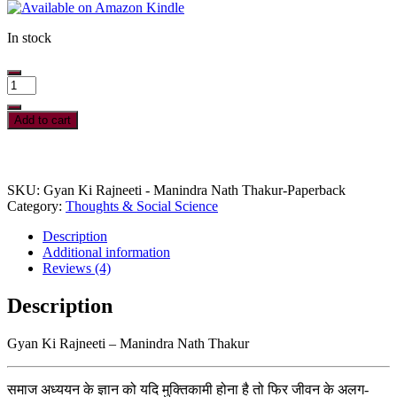
In stock
Gyan
Ki
Rajneeti
Add to cart
-
Manindra
Nath
Thakur
SKU:
Gyan Ki Rajneeti - Manindra Nath Thakur-Paperback
(Paperback)
Category:
Thoughts & Social Science
quantity
Description
Additional information
Reviews (4)
Description
Gyan Ki Rajneeti – Manindra Nath Thakur
समाज अध्ययन के ज्ञान को यदि मुक्तिकामी होना है तो फिर जीवन के अलग-