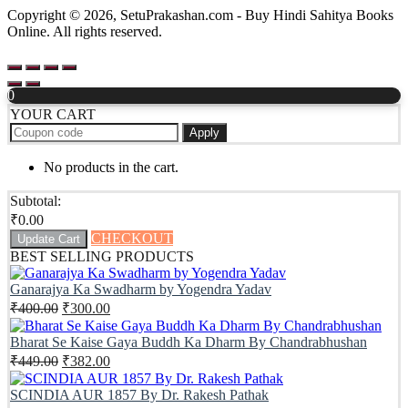
Copyright © 2026, SetuPrakashan.com - Buy Hindi Sahitya Books
Online. All rights reserved.
0
YOUR CART
Apply
No products in the cart.
Subtotal:
₹
0.00
CHECKOUT
Update Cart
BEST SELLING PRODUCTS
Ganarajya Ka Swadharm by Yogendra Yadav
Original
Current
₹
400.00
₹
300.00
price
price
was:
is:
Bharat Se Kaise Gaya Buddh Ka Dharm By Chandrabhushan
₹400.00.
₹300.00.
Original
Current
₹
449.00
₹
382.00
price
price
was:
is:
SCINDIA AUR 1857 By Dr. Rakesh Pathak