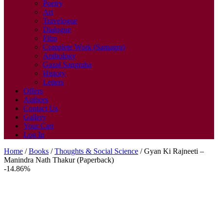
Poetry
Art
Travelogue
Dialogue
Film
Complete Work (Samagra)
Anthology
Gazal Sangraha
History
Letters
Offers
Authors
Contact Us
Gallery
Your Cart
Log In
Home
/
Books
/
Thoughts & Social Science
/ Gyan Ki Rajneeti –
Manindra Nath Thakur (Paperback)
-14.86%