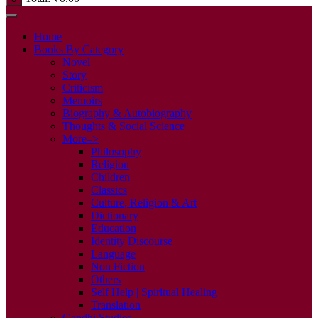
Home
Books By Category
Novel
Story
Criticism
Memoirs
Biography & Autobiography
Thoughts & Social Science
More–>
Philosophy
Religion
Children
Classics
Culture, Religion & Art
Dictionary
Education
Identity Discourse
Language
Non Fiction
Others
Self Help | Spiritual Healing
Translation
Gandhi Studies