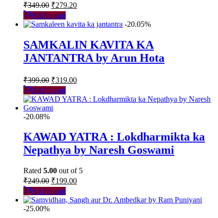
Original
Current
₹
349.00
₹
279.20
price
price
Add to cart
was:
is:
-20.05%
₹349.00.
₹279.20.
SAMKALIN KAVITA KA
JANTANTRA by Arun Hota
Original
Current
₹
399.00
₹
319.00
price
price
Add to cart
was:
is:
₹399.00.
₹319.00.
-20.08%
KAWAD YATRA : Lokdharmikta ka
Nepathya by Naresh Goswami
Rated
5.00
out of 5
Original
Current
₹
249.00
₹
199.00
price
price
Add to cart
was:
is:
₹249.00.
₹199.00.
-25.00%