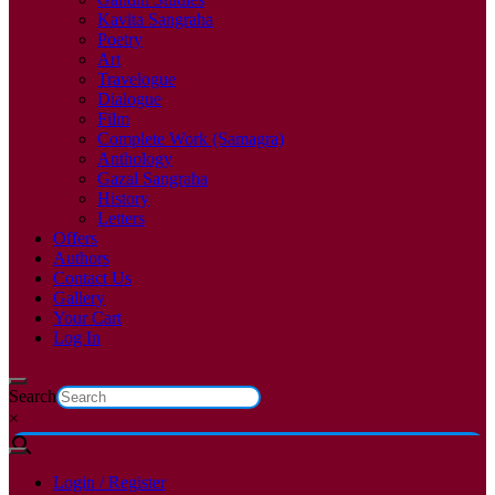
Kavita Sangraha
Poetry
Art
Travelogue
Dialogue
Film
Complete Work (Samagra)
Anthology
Gazal Sangraha
History
Letters
Offers
Authors
Contact Us
Gallery
Your Cart
Log In
Search
×
Login / Register