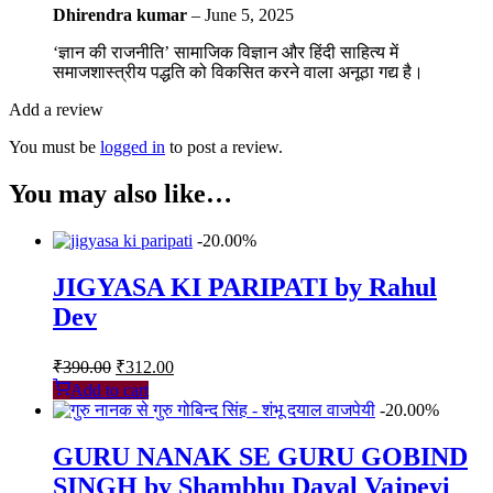
Dhirendra kumar
–
June 5, 2025
‘ज्ञान की राजनीति’ सामाजिक विज्ञान और हिंदी साहित्य में
समाजशास्त्रीय पद्धति को विकसित करने वाला अनूठा गद्य है।
Add a review
You must be
logged in
to post a review.
You may also like…
-20.00%
JIGYASA KI PARIPATI by Rahul
Dev
Original
Current
₹
390.00
₹
312.00
price
price
Add to cart
was:
is:
-20.00%
₹390.00.
₹312.00.
GURU NANAK SE GURU GOBIND
SINGH by Shambhu Dayal Vajpeyi