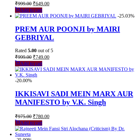
Original
Current
₹
999.00
₹
649.00
price
price
Add to cart
was:
is:
-25.03%
₹999.00.
₹649.00.
PREM AUR POONJI by MAIRI
GEBRIYAL
Rated
5.00
out of 5
Original
Current
₹
999.00
₹
749.00
price
price
Add to cart
was:
is:
₹999.00.
₹749.00.
-20.00%
IKKISAVI SADI MEIN MARX AUR
MANIFESTO by V.K. Singh
Original
Current
₹
975.00
₹
780.00
price
price
Add to cart
was:
is:
₹975.00.
₹780.00.
-25.00%