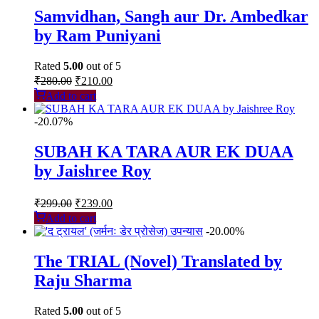
Samvidhan, Sangh aur Dr. Ambedkar
by Ram Puniyani
Rated
5.00
out of 5
Original
Current
₹
280.00
₹
210.00
price
price
Add to cart
was:
is:
₹280.00.
₹210.00.
-20.07%
SUBAH KA TARA AUR EK DUAA
by Jaishree Roy
Original
Current
₹
299.00
₹
239.00
price
price
Add to cart
was:
is:
-20.00%
₹299.00.
₹239.00.
The TRIAL (Novel) Translated by
Raju Sharma
Rated
5.00
out of 5