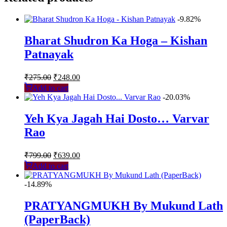
-9.82%
Bharat Shudron Ka Hoga – Kishan
Patnayak
Original
Current
₹
275.00
₹
248.00
price
price
Add to cart
was:
is:
-20.03%
₹275.00.
₹248.00.
Yeh Kya Jagah Hai Dosto… Varvar
Rao
Original
Current
₹
799.00
₹
639.00
price
price
Add to cart
was:
is:
₹799.00.
₹639.00.
-14.89%
PRATYANGMUKH By Mukund Lath
(PaperBack)