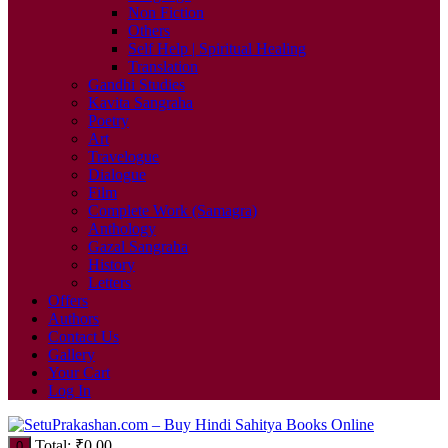
Non Fiction
Others
Self Help | Spiritual Healing
Translation
Gandhi Studies
Kavita Sangraha
Poetry
Art
Travelogue
Dialogue
Film
Complete Work (Samagra)
Anthology
Gazal Sangraha
History
Letters
Offers
Authors
Contact Us
Gallery
Your Cart
Log In
Total:
₹
0.00
0