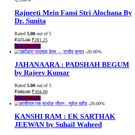
Rajneeti Mein Fansi Stri Alochana By
Dr. Sunita
Rated
5.00
out of 5
Original
Current
₹
375.00
₹
281.25
price
price
Add to cart
was:
is:
-20.00%
₹375.00.
₹281.25.
JAHANAARA : PADSHAH BEGUM
by Rajeev Kumar
Rated
5.00
out of 5
Original
Current
₹
380.00
₹
304.00
price
price
Add to cart
was:
is:
-20.00%
₹380.00.
₹304.00.
KANSHI RAM : EK SARTHAK
JEEWAN by Suhail Waheed