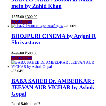
mein by Zahid Khan
Original
Current
₹
375.00
₹
300.00
price
price
Add to cart
was:
is:
-20.00%
₹375.00.
₹300.00.
BHOJPURI CINEMA by Anjani R
Shrivastava
Original
Current
₹
725.00
₹
580.00
price
price
Add to cart
was:
is:
₹725.00.
₹580.00.
-35.04%
BABA SAHEB Dr. AMBEDKAR :
JEEVAN AUR VICHAR by Ashok
Gopal
Rated
5.00
out of 5