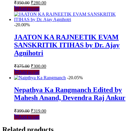
Original
Current
₹
350.00
₹
280.00
price
price
Add to cart
was:
is:
₹350.00.
₹280.00.
-20.00%
JAATON KA RAJNEETIK EVAM
SANSKRITIK ITIHAS by Dr. Ajay
Agnihotri
Original
Current
₹
375.00
₹
300.00
price
price
Add to cart
was:
is:
-20.05%
₹375.00.
₹300.00.
Nepathya Ka Rangmanch Edited by
Mahesh Anand, Devendra Raj Ankur
Original
Current
₹
399.00
₹
319.00
price
price
Add to cart
was:
is:
₹399.00.
₹319.00.
Related products