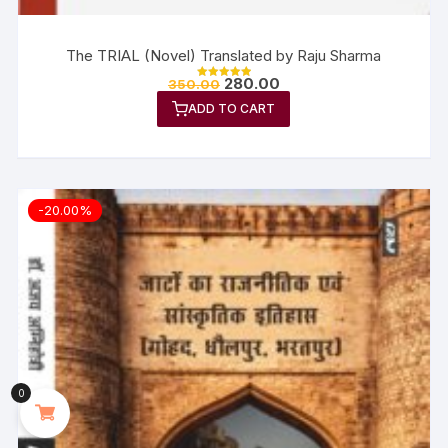
The TRIAL (Novel) Translated by Raju Sharma
280.00
350.00
Rated
5.00
ADD TO CART
out of 5
-20.00%
0