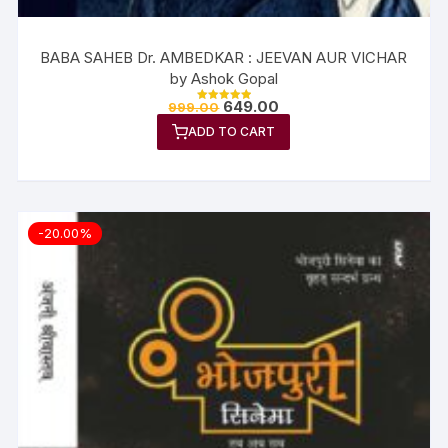
BABA SAHEB Dr. AMBEDKAR : JEEVAN AUR VICHAR
by Ashok Gopal
649.00
999.00
Rated
5.00
ADD TO CART
out of 5
-20.00%