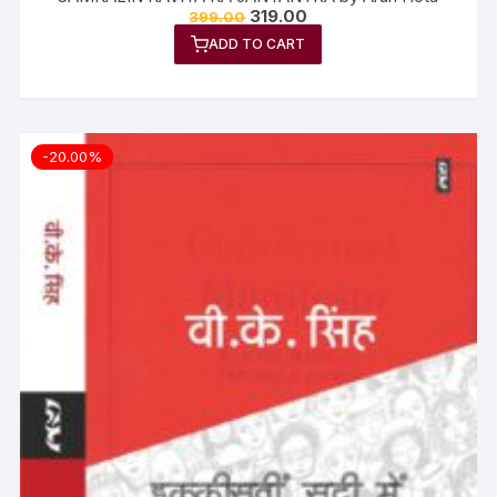
319.00
399.00
ADD TO CART
-20.00%