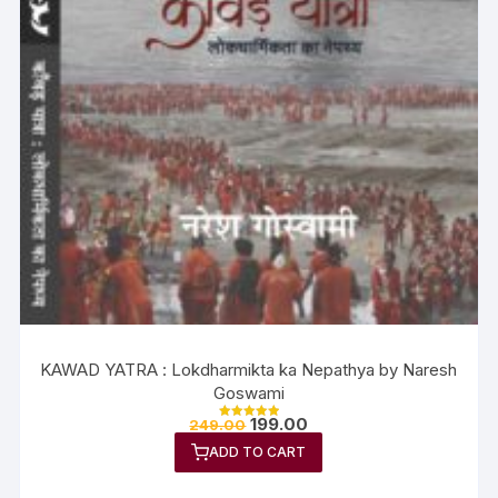
KAWAD YATRA : Lokdharmikta ka Nepathya by Naresh
Goswami
199.00
249.00
Rated
5.00
ADD TO CART
out of 5