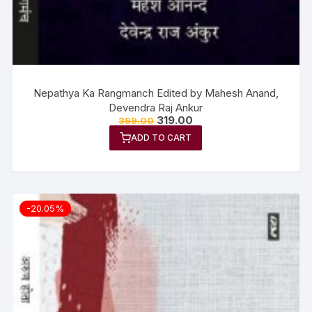
Nepathya Ka Rangmanch Edited by Mahesh Anand,
Devendra Raj Ankur
319.00
399.00
ADD TO CART
-20.05%