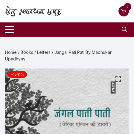
0
Home
/
Books
/
Letters
/ Jangal Pati Pati By Madhukar
Upadhyay
-15.11%