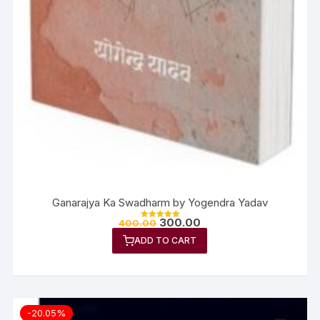
Ganarajya Ka Swadharm by Yogendra Yadav
300.00
400.00
Rated
5.00
ADD TO CART
out of 5
-20.05%