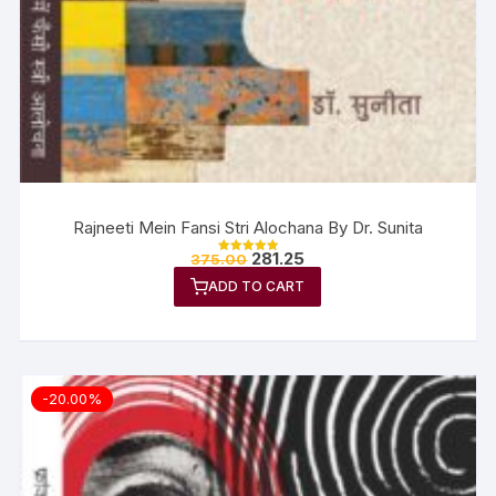
Rajneeti Mein Fansi Stri Alochana By Dr. Sunita
281.25
375.00
Rated
5.00
ADD TO CART
out of 5
-20.00%