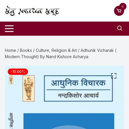
0
Home
/
Books
/
Culture, Religion & Art
/ Adhunik Vicharak (
Modern Thought) By Nand Kishore Acharya
-10.00%