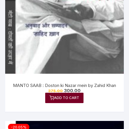
MANTO SAAB : Doston ki Nazar mein by Zahid Khan
300.00
375.00
ADD TO CART
-20.05%