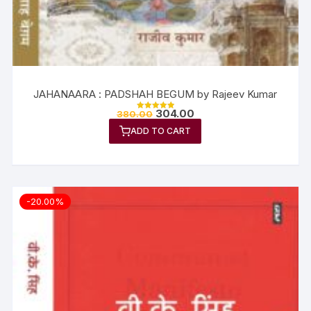
JAHANAARA : PADSHAH BEGUM by Rajeev Kumar
304.00
380.00
Rated
5.00
ADD TO CART
out of 5
-20.00%