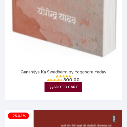
Ganarajya Ka Swadharm by Yogendra Yadav
300.00
400.00
Rated
5.00
ADD TO CART
out of 5
-25.03%