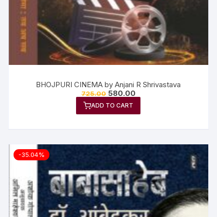
BHOJPURI CINEMA by Anjani R Shrivastava
580.00
725.00
ADD TO CART
-35.04%