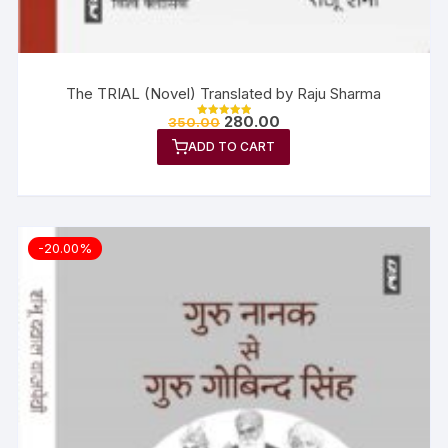
The TRIAL (Novel) Translated by Raju Sharma
280.00
350.00
Rated
5.00
ADD TO CART
out of 5
-20.00%