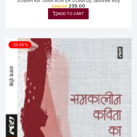
SUBAH KA TARA AUR EK DUAA by Jaishree Roy
239.00
299.00
ADD TO CART
-20.05%