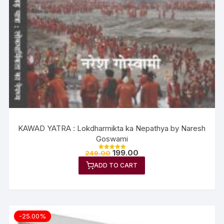
KAWAD YATRA : Lokdharmikta ka Nepathya by Naresh
Goswami
199.00
249.00
Rated
5.00
ADD TO CART
out of 5
-25.00%