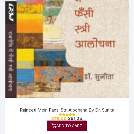
Rajneeti Mein Fansi Stri Alochana By Dr. Sunita
281.25
375.00
Rated
5.00
ADD TO CART
out of 5