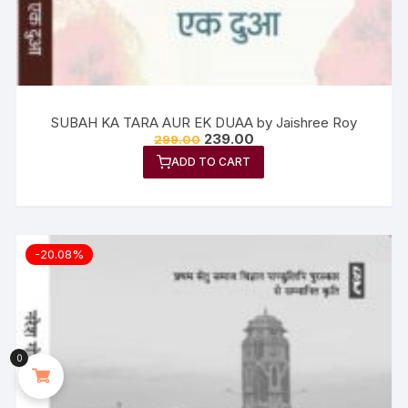
SUBAH KA TARA AUR EK DUAA by Jaishree Roy
239.00
299.00
ADD TO CART
-20.08%
0