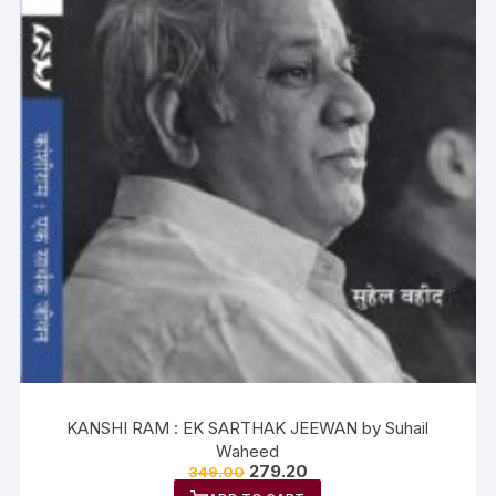
KANSHI RAM : EK SARTHAK JEEWAN by Suhail
Waheed
279.20
349.00