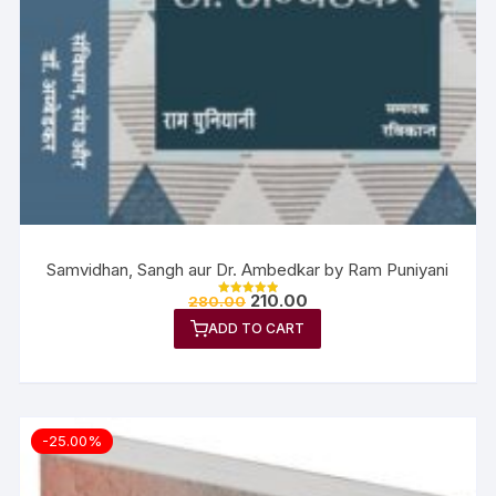
Samvidhan, Sangh aur Dr. Ambedkar by Ram Puniyani
210.00
280.00
Rated
5.00
ADD TO CART
out of 5
-25.00%