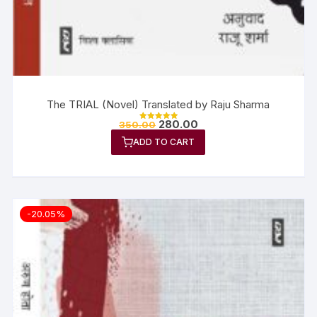
The TRIAL (Novel) Translated by Raju Sharma
280.00
350.00
Rated
5.00
ADD TO CART
out of 5
-20.05%