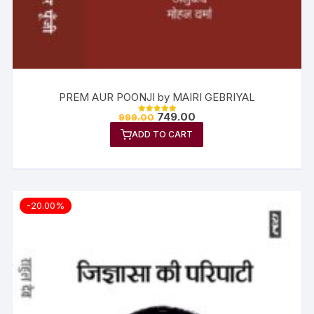
PREM AUR POONJI by MAIRI GEBRIYAL
749.00
999.00
Rated
5.00
ADD TO CART
out of 5
-20.00%