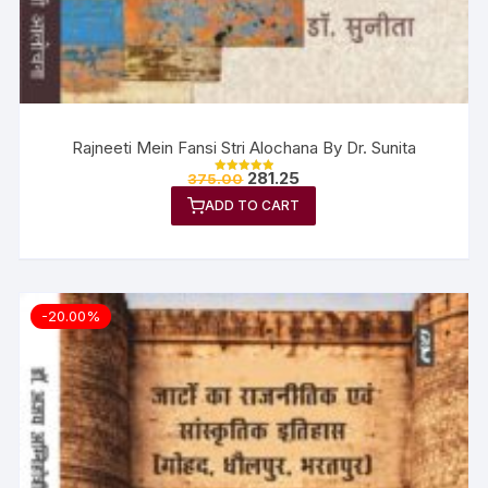
Rajneeti Mein Fansi Stri Alochana By Dr. Sunita
281.25
375.00
Rated
5.00
ADD TO CART
out of 5
-20.00%