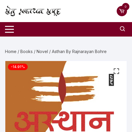
0
Home
/
Books
/
Novel
/ Asthan By Rajnarayan Bohre
-14.91%