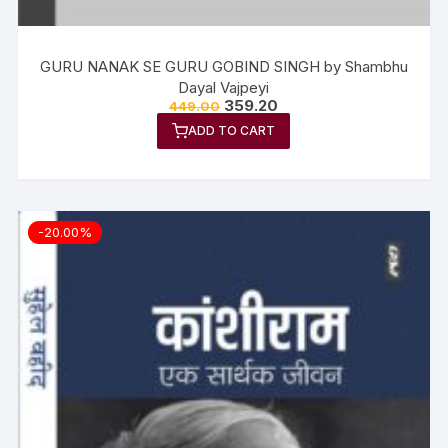
GURU NANAK SE GURU GOBIND SINGH by Shambhu
Dayal Vajpeyi
359.20
449.00
ADD TO CART
-20.00%