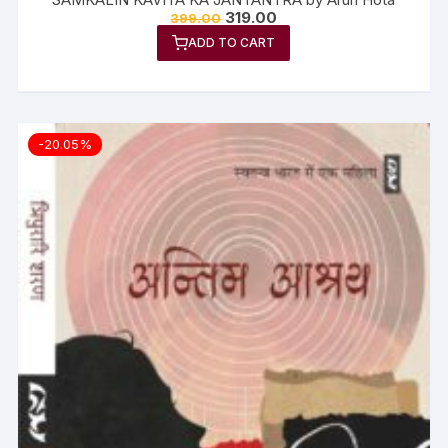
319.00
399.00
ADD TO CART
-20.05%