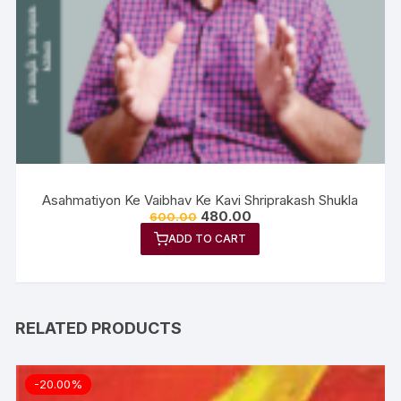
Asahmatiyon Ke Vaibhav Ke Kavi Shriprakash Shukla
480.00
600.00
ADD TO CART
RELATED PRODUCTS
-20.00%