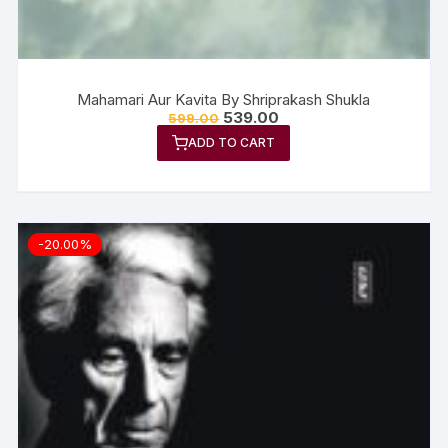
Mahamari Aur Kavita By Shriprakash Shukla
539.00
599.00
ADD TO CART
-20.00%