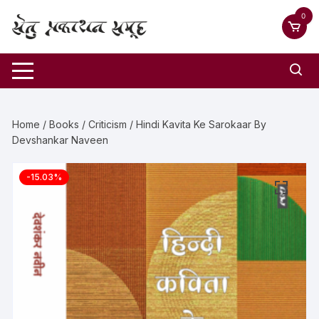
0
Home
/
Books
/
Criticism
/ Hindi Kavita Ke Sarokaar By
Devshankar Naveen
-15.03%