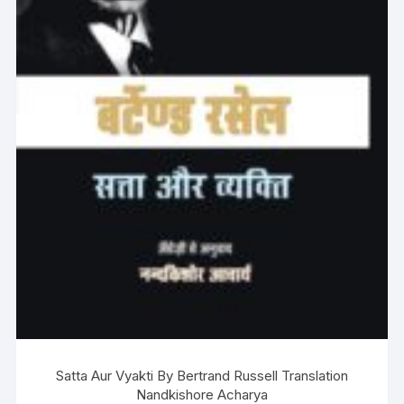
Satta Aur Vyakti By Bertrand Russell Translation
Nandkishore Acharya