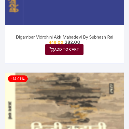
Digambar Vidrohini Akk Mahadevi By Subhash Rai
382.00
449.00
ADD TO CART
-14.91%