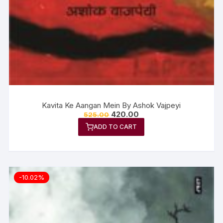
Kavita Ke Aangan Mein By Ashok Vajpeyi
420.00
525.00
ADD TO CART
-10.02%