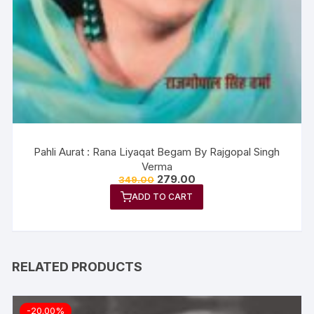
Pahli Aurat : Rana Liyaqat Begam By Rajgopal Singh
Verma
279.00
349.00
ADD TO CART
RELATED PRODUCTS
-20.00%