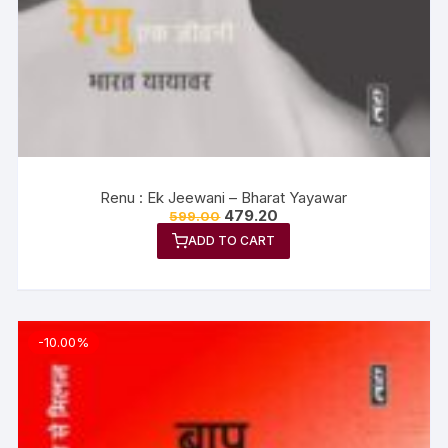
Renu : Ek Jeewani – Bharat Yayawar
479.20
599.00
ADD TO CART
-10.00%