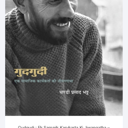
Gudgudi : Ek Samajik Karykarta Ki Jiwangatha –