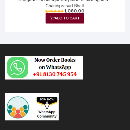
Chandiprasad Bhatt
1,080.00
1,350.00
ADD TO CART