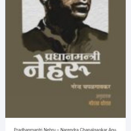
Pradhanmantri Nehru – Narendra Chapalgaokar Anu.