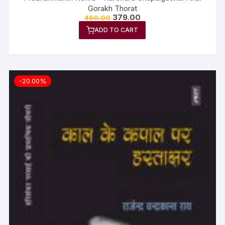
Gorakh Thorat
379.00
450.00
ADD TO CART
-20.00%