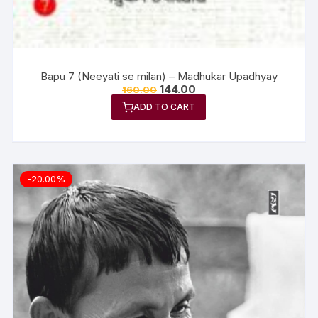
Bapu 7 (Neeyati se milan) – Madhukar Upadhyay
144.00
160.00
ADD TO CART
-20.00%