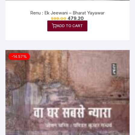
Renu : Ek Jeewani – Bharat Yayawar
479.20
599.00
ADD TO CART
-14.57%