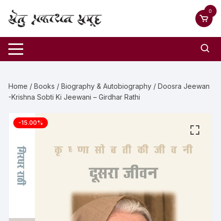
0
Home
/
Books
/
Biography & Autobiography
/ Doosra Jeewan
-Krishna Sobti Ki Jeewani – Girdhar Rathi
-15.00%