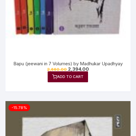
Bapu (jeewani in 7 Volumes) by Madhukar Upadhyay
2,394.00
2,660.00
ADD TO CART
-15.78%