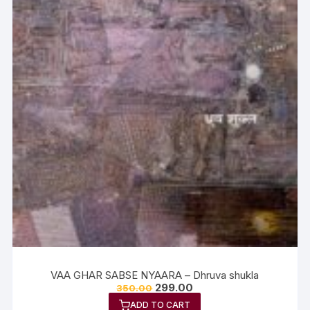
VAA GHAR SABSE NYAARA – Dhruva shukla
299.00
350.00
ADD TO CART