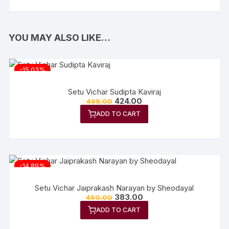
YOU MAY ALSO LIKE…
-15.03%
Setu Vichar Sudipta Kaviraj
424.00
499.00
ADD TO CART
-14.89%
Setu Vichar Jaiprakash Narayan by Sheodayal
383.00
450.00
ADD TO CART