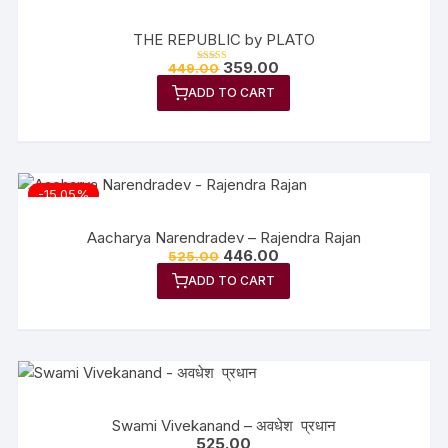
THE REPUBLIC by PLATO
359.00
449.00
Rated
5.00
out of 5
ADD TO CART
-15.05%
Aacharya Narendradev – Rajendra Rajan
446.00
525.00
ADD TO CART
Swami Vivekanand – अवधेश प्रधान
525.00