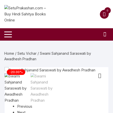
0
Home
/
Setu Vichar
/ Swami Sahjanand Saraswati by
Awadhesh Pradhan
-20.00%
Previous
Next