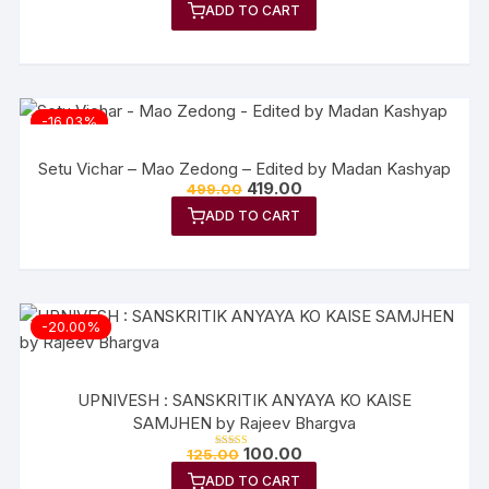
ADD TO CART
-16.03%
Setu Vichar – Mao Zedong – Edited by Madan Kashyap
419.00
499.00
ADD TO CART
-20.00%
UPNIVESH : SANSKRITIK ANYAYA KO KAISE
SAMJHEN by Rajeev Bhargva
100.00
125.00
Rated
5.00
out of 5
ADD TO CART