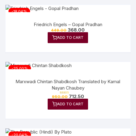
-18.04%
Friedrich Engels – Gopal Pradhan
368.00
449.00
ADD TO CART
-25.00%
Marxwadi Chintan Shabdkosh Translated by Kamal
Nayan Chaubey
712.50
950.00
Rated
5.00
out of 5
ADD TO CART
-20.04%