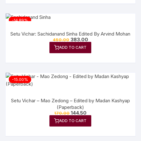
-14.89%
Setu Vichar: Sachidanand Sinha Edited By Arvind Mohan
383.00
450.00
ADD TO CART
-15.00%
Setu Vichar – Mao Zedong – Edited by Madan Kashyap
(Paperback)
144.50
170.00
ADD TO CART