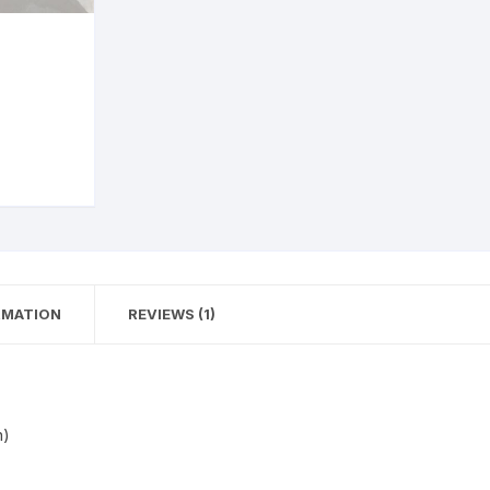
n Fiction
thers
lf Help | Spiritual Healing
anslation
RMATION
REVIEWS (1)
n)