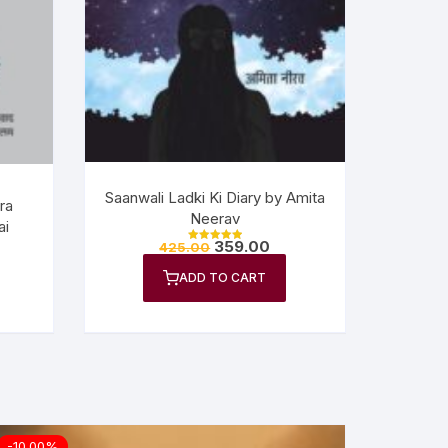
Saanwali Ladki Ki Diary by Amita
ra
Neerav
ai
359.00
425.00
Rated
5.00
out of 5
ADD TO CART
-10.00%