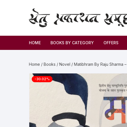
HOME
BOOKS BY CATEGORY
OFFERS
Novel
Home
/
Books
/
Novel
/ Matibhram By Raju Sharma 
Story
-30.02%
Criticism
Memoirs
Biography & Autobiography
Thoughts & Social Science