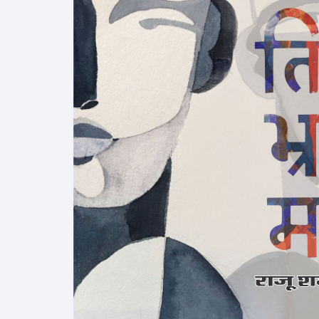
More–>
Ph
Gandhi Studies
Re
Kavita Sangraha
Ch
Poetry
Cl
Art
Cu
Travelogue
Di
Dialogue
E
Film
Id
Complete Work (Samagra)
L