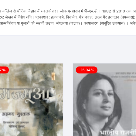
 स्टीफंस कॉलेज से भौतिक विज्ञान में स्नातकोत्तर। लोक प्रशासन में पी-एच.डी.। 1982 से 2010 तक
प्ट लेखन में विशेष रुचि। प्रकाशन : हलफनामे, विसर्जन, पीर नवाज़, क़त्ल गैर इरादतन (उपन्यास);
का आत्मनिवेदन या गुब्बारों की रूहानी उड़ान, जंगलवश (नाटक)। कायान्तरण (अनूदित उपन्यास) । अने
57%
-15.04%