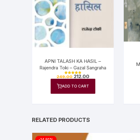
APNI TALASH KA HASIL –
M
Rajendra Toki – Gazal Sangraha
212.00
249.00
Rated
5.00
out of 5
ADD TO CART
RELATED PRODUCTS
-14.91%