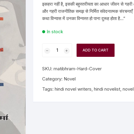
इकहरा नहीं है, इसकी बहुस्तरीयता का आधार जीवन से गह
और गहरी राजनीतिक समझ से निर्मित संवेदनात्मक संरचनाएँ घ
ilosophy
कथा विन्यास में उनका विन्यस्त हो पाना दुरूह होता है…”
ligion
In stock
ildren
ADD TO CART
assics
SKU:
matibhram-Hard-Cover
lture, Religion & Art
Category:
Novel
ctionary
Tags:
hindi novel writers
,
hindi novelist
,
novel
ducation
entity Discourse
anguage