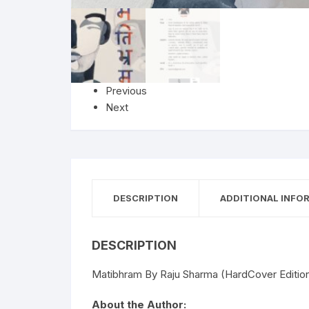
Anthology
No
Gazal Sangraha
O
History
Se
Previous
Next
Letters
Tr
DESCRIPTION
ADDITIONAL INFO
DESCRIPTION
Matibhram By Raju Sharma (HardCover Editio
About the Author: