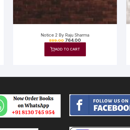
Notice 2 By Raju Sharma
764.00
899.00
ADD TO CART