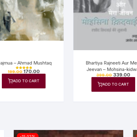
Bhartiya Rajneeti Aur Me
ajmua – Ahmad Mushtaq
Jeevan – Mohsina-kidw
170.00
199.00
Rated
339.00
399.00
5.00
out of 5
ADD TO CART
ADD TO CART
-15.02%