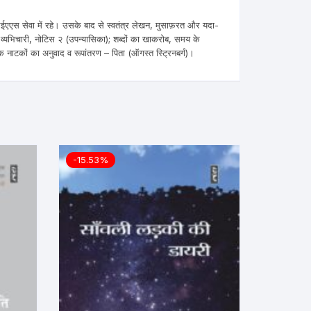
 आईएएस सेवा में रहे। उसके बाद से स्वतंत्र लेखन, मुसाफ़रत और यदा-
 व्यभिचारी, नोटिस २ (उपन्यासिका); शब्दों का खाकरोब, समय के
क नाटकों का अनुवाद व रूपांतरण – पिता (ऑगस्त स्ट्रिनबर्ग)।
-15.53%