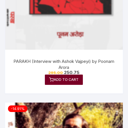
PARAKH (Interview with Ashok Vajpeyi) by Poonam
Arora
250.75
295.00
ADD TO CART
-14.91%