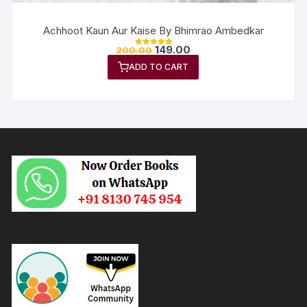
Achhoot Kaun Aur Kaise By Bhimrao Ambedkar
149.00
200.00
Rated
5.00
ADD TO CART
out of 5