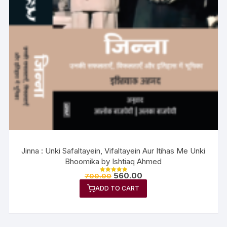
Jinna : Unki Safaltayein, Vifaltayein Aur Itihas Me Unki
Bhoomika by Ishtiaq Ahmed
560.00
700.00
Rated
5.00
ADD TO CART
out of 5