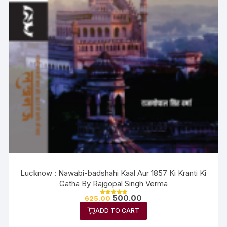
Lucknow : Nawabi-badshahi Kaal Aur 1857 Ki Kranti Ki
Gatha By Rajgopal Singh Verma
500.00
625.00
Rated
5.00
ADD TO CART
out of 5