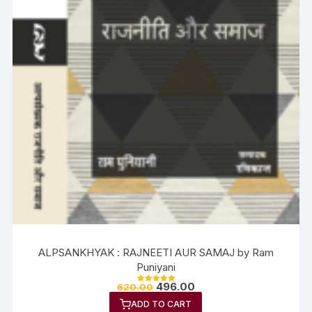
ALPSANKHYAK : RAJNEETI AUR SAMAJ by Ram
Puniyani
496.00
620.00
Rated
5.00
ADD TO CART
out of 5