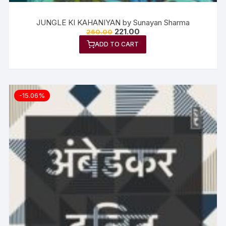
JUNGLE KI KAHANIYAN by Sunayan Sharma
221.00
260.00
ADD TO CART
-15.06%