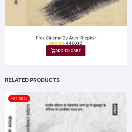
Prak Cinema By Arun Khopkar
440.00
550.00
ADD TO CART
RELATED PRODUCTS
-25.50%