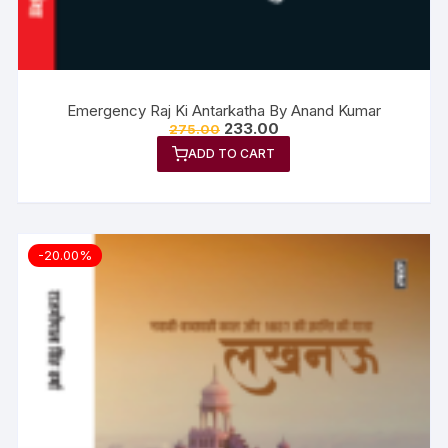
Emergency Raj Ki Antarkatha By Anand Kumar
233.00
275.00
ADD TO CART
-20.00%