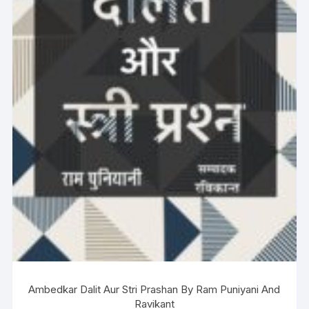
Ambedkar Dalit Aur Stri Prashan By Ram Puniyani And
Ravikant