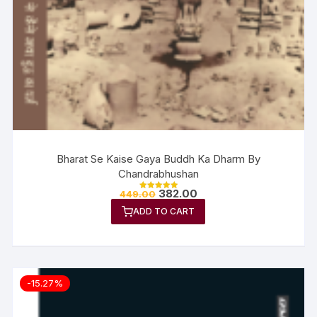
Bharat Se Kaise Gaya Buddh Ka Dharm By
Chandrabhushan
382.00
449.00
Rated
5.00
ADD TO CART
out of 5
-15.27%