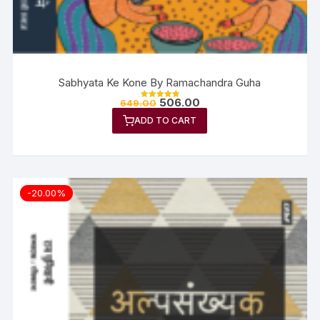
Sabhyata Ke Kone By Ramachandra Guha
506.00
649.00
Rated
5.00
ADD TO CART
out of 5
-20.00%