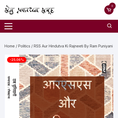
0
Home
/
Politics
/ RSS Aur Hindutva Ki Rajneeti By Ram Puniyani
-25.06%