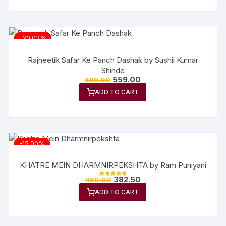
-20.03%
Rajneetik Safar Ke Panch Dashak by Sushil Kumar
Shinde
559.00
699.00
ADD TO CART
-15.00%
KHATRE MEIN DHARMNIRPEKSHTA by Ram Puniyani
382.50
450.00
Rated
5.00
ADD TO CART
out of 5