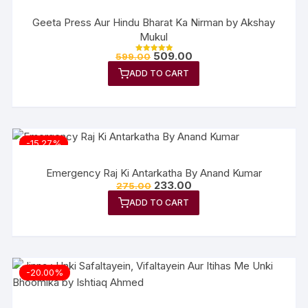
Geeta Press Aur Hindu Bharat Ka Nirman by Akshay
Mukul
509.00
599.00
Rated
5.00
ADD TO CART
out of 5
-15.27%
Emergency Raj Ki Antarkatha By Anand Kumar
233.00
275.00
ADD TO CART
-20.00%