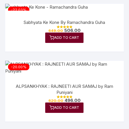
-22.03%
Sabhyata Ke Kone By Ramachandra Guha
506.00
649.00
Rated
5.00
ADD TO CART
out of 5
-20.00%
ALPSANKHYAK : RAJNEETI AUR SAMAJ by Ram
Puniyani
496.00
620.00
Rated
5.00
ADD TO CART
out of 5