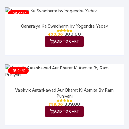
-25.00%
Ganarajya Ka Swadharm by Yogendra Yadav
300.00
400.00
Rated
5.00
ADD TO CART
out of 5
-15.04%
Vaishvik Aatankawad Aur Bharat Ki Asmita By Ram
Puniyani
339.00
399.00
Rated
5.00
ADD TO CART
out of 5