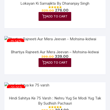
Lokayan Ki Samajikta By Dhananjay Singh
276.00
325.00
Rated
5.00
ADD TO CART
out of 5
-15.04%
Bhartiya Rajneeti Aur Mera Jeevan – Mohsina-kidwai
339.00
399.00
ADD TO CART
-20.00%
Hindi Sahitya Ke 75 Varsh : Nehru Yug Se Modi Yug Tak
By Sudhish Pachauri