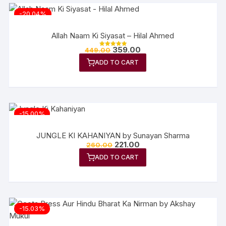
-20.04%
Allah Naam Ki Siyasat – Hilal Ahmed
359.00
449.00
Rated
5.00
ADD TO CART
out of 5
-15.00%
JUNGLE KI KAHANIYAN by Sunayan Sharma
221.00
260.00
ADD TO CART
-15.03%