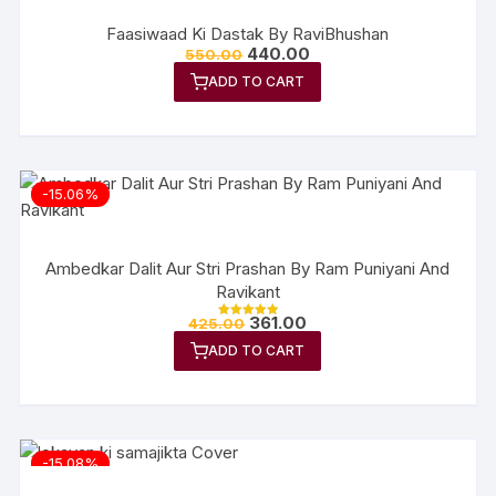
Faasiwaad Ki Dastak By RaviBhushan
440.00
550.00
ADD TO CART
-15.06%
Ambedkar Dalit Aur Stri Prashan By Ram Puniyani And
Ravikant
361.00
425.00
Rated
5.00
ADD TO CART
out of 5
-15.08%