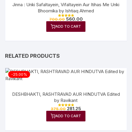
Jinna : Unki Safaltayein, Vifaltayein Aur Itihas Me Unki
Bhoomika by Ishtiaq Ahmed
560.00
700.00
Rated
5.00
ADD TO CART
out of 5
RELATED PRODUCTS
-25.00%
DESHBHAKTI, RASHTRAVAD AUR HINDUTVA Edited
by Ravikant
281.25
375.00
Rated
5.00
ADD TO CART
out of 5