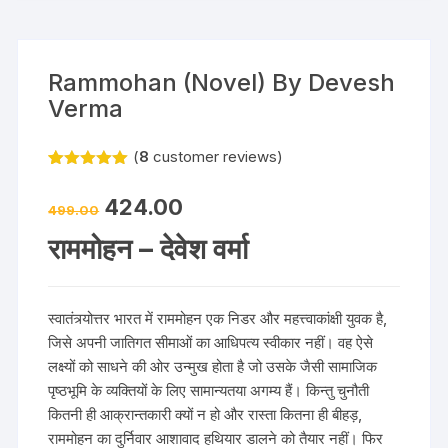
Rammohan (Novel) By Devesh
Verma
(
8
customer reviews)
Rated
8
5.00
out of 5
424.00
based on
499.00
customer
ratings
राममोहन – देवेश वर्मा
स्वातंत्र्योत्तर भारत में राममोहन एक निडर और महत्त्वाकांक्षी युवक है,
जिसे अपनी जातिगत सीमाओं का आधिपत्य स्वीकार नहीं। वह ऐसे
लक्ष्यों को साधने की ओर उन्मुख होता है जो उसके जैसी सामाजिक
पृष्ठभूमि के व्यक्तियों के लिए सामान्यतया अगम्य हैं। किन्तु चुनौती
कितनी ही आक्रान्तकारी क्यों न हो और रास्ता कितना ही बीहड़,
राममोहन का दुर्निवार आशावाद हथियार डालने को तैयार नहीं। फिर