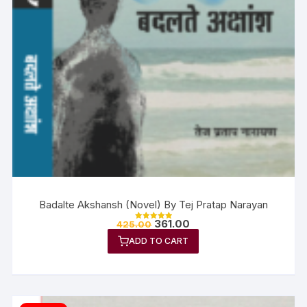
Badalte Akshansh (Novel) By Tej Pratap Narayan
361.00
425.00
Rated
5.00
ADD TO CART
out of 5