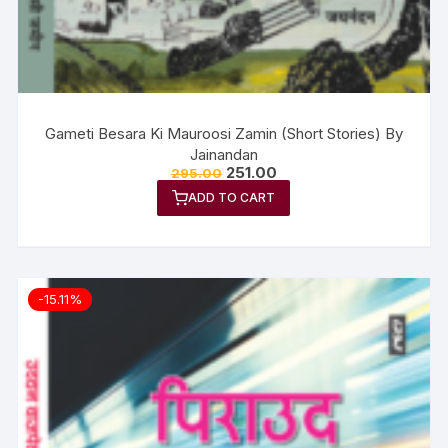
Gameti Besara Ki Mauroosi Zamin (Short Stories) By
Jainandan
251.00
295.00
ADD TO CART
-15.11%