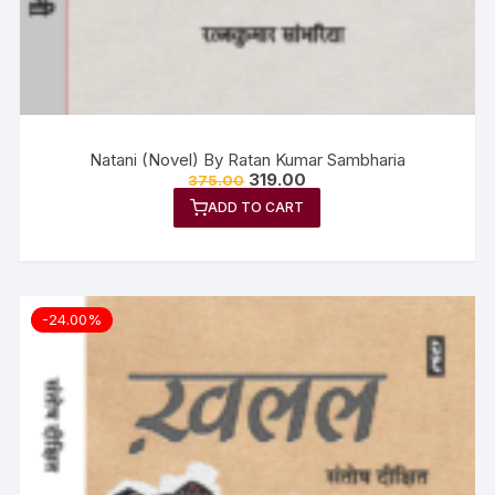
Natani (Novel) By Ratan Kumar Sambharia
319.00
375.00
ADD TO CART
-24.00%