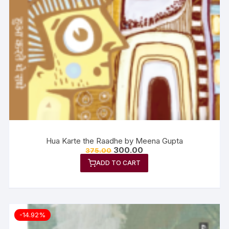
Hua Karte the Raadhe by Meena Gupta
300.00
375.00
ADD TO CART
-14.92%