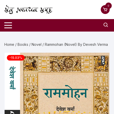
0
Home
/
Books
/
Novel
/ Rammohan (Novel) By Devesh Verma
-15.03%