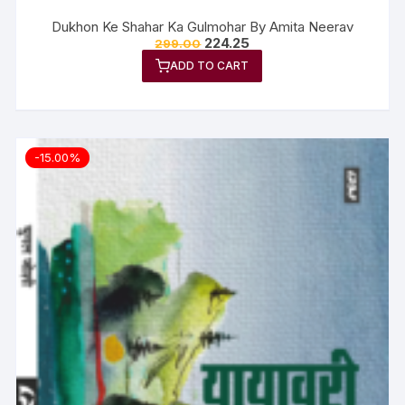
Dukhon Ke Shahar Ka Gulmohar By Amita Neerav
224.25
299.00
ADD TO CART
-15.00%