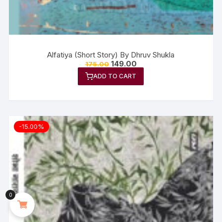
Alfatiya (Short Story) By Dhruv Shukla
149.00
175.00
ADD TO CART
-15.00%
0