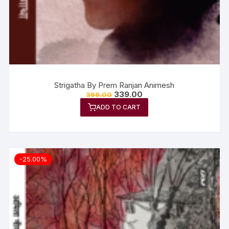
Strigatha By Prem Ranjan Animesh
339.00
399.00
ADD TO CART
-25.00%