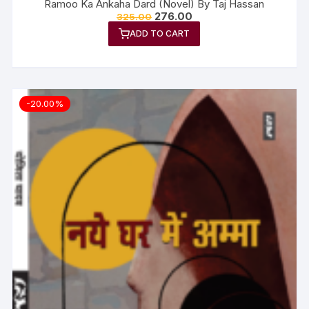
Ramoo Ka Ankaha Dard (Novel) By Taj Hassan
276.00
325.00
ADD TO CART
-20.00%