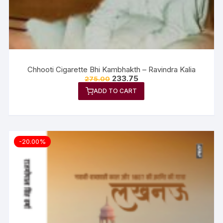
Chhooti Cigarette Bhi Kambhakth – Ravindra Kalia
233.75
275.00
ADD TO CART
-20.00%