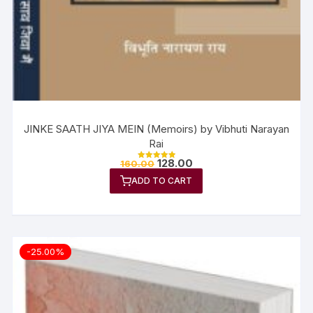
JINKE SAATH JIYA MEIN (Memoirs) by Vibhuti Narayan
Rai
128.00
160.00
Rated
5.00
ADD TO CART
out of 5
-25.00%