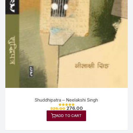
Shuddhipatra – Neelakshi Singh
276.00
325.00
Rated
5.00
ADD TO CART
out of 5