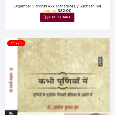
Digambar Vidrohini Akk Mahadevi By Subhash Rai
382.00
449.00
ADD TO CART
-14.92%