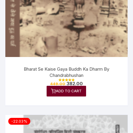
Bharat Se Kaise Gaya Buddh Ka Dharm By
Chandrabhushan
382.00
449.00
Rated
5.00
ADD TO CART
out of 5
-22.03%