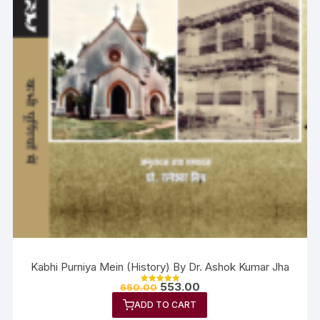
Kabhi Purniya Mein (History) By Dr. Ashok Kumar Jha
553.00
650.00
Rated
5.00
ADD TO CART
out of 5