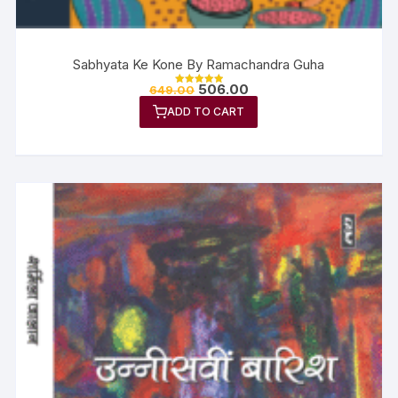
Sabhyata Ke Kone By Ramachandra Guha
506.00
649.00
Rated
5.00
ADD TO CART
out of 5