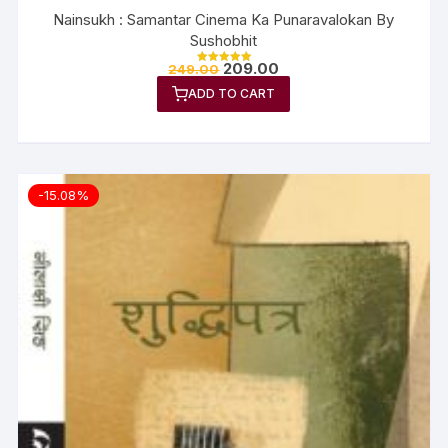
Nainsukh : Samantar Cinema Ka Punaravalokan By
Sushobhit
209.00
249.00
Rated
5.00
ADD TO CART
out of 5
-15.08%