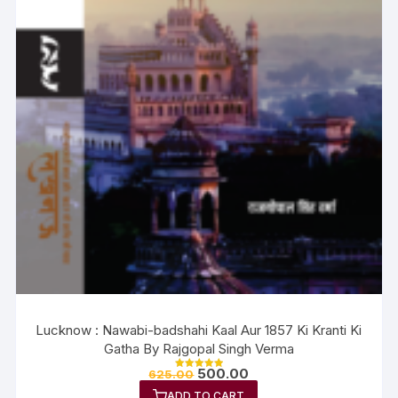
Lucknow : Nawabi-badshahi Kaal Aur 1857 Ki Kranti Ki
Gatha By Rajgopal Singh Verma
500.00
625.00
Rated
5.00
ADD TO CART
out of 5