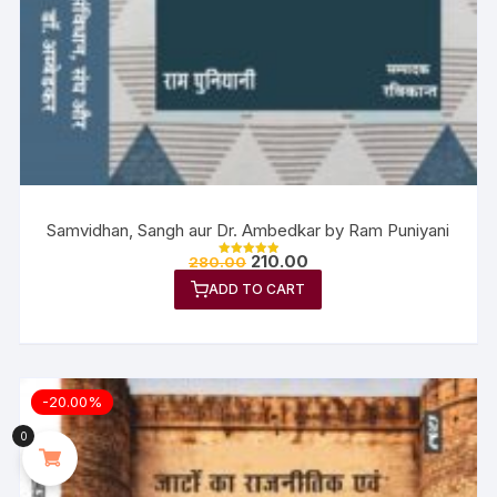
Samvidhan, Sangh aur Dr. Ambedkar by Ram Puniyani
210.00
280.00
Rated
5.00
ADD TO CART
out of 5
-20.00%
0