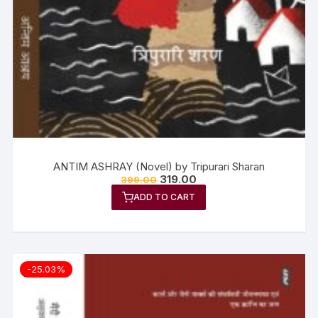
ANTIM ASHRAY (Novel) by Tripurari Sharan
319.00
399.00
ADD TO CART
-25.03%