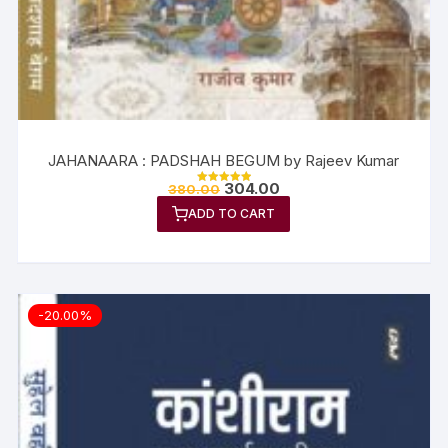
JAHANAARA : PADSHAH BEGUM by Rajeev Kumar
304.00
380.00
Rated
5.00
ADD TO CART
out of 5
-20.00%