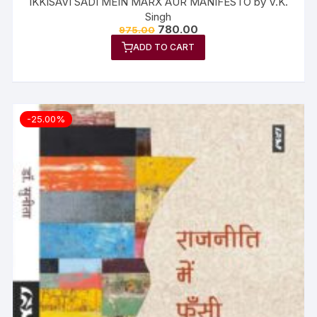
IKKISAVI SADI MEIN MARX AUR MANIFESTO by V.K.
Singh
780.00
975.00
ADD TO CART
-25.00%