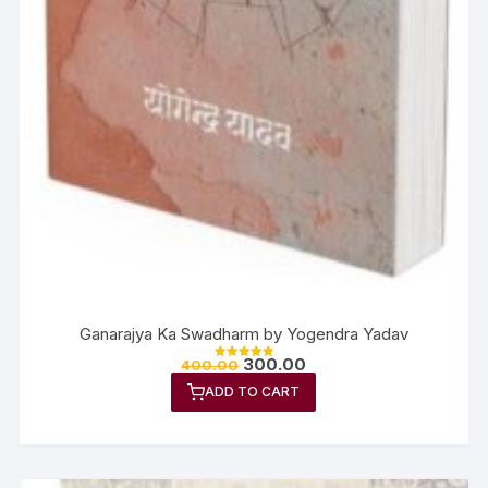
Ganarajya Ka Swadharm by Yogendra Yadav
300.00
400.00
Rated
5.00
ADD TO CART
out of 5