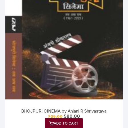
BHOJPURI CINEMA by Anjani R Shrivastava
580.00
725.00
ADD TO CART