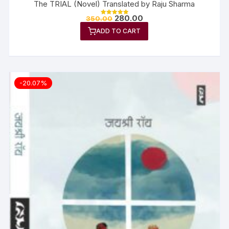
The TRIAL (Novel) Translated by Raju Sharma
280.00
350.00
Rated
5.00
ADD TO CART
out of 5
-20.07%