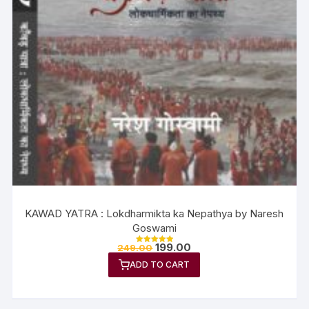
KAWAD YATRA : Lokdharmikta ka Nepathya by Naresh
Goswami
199.00
249.00
Rated
5.00
ADD TO CART
out of 5