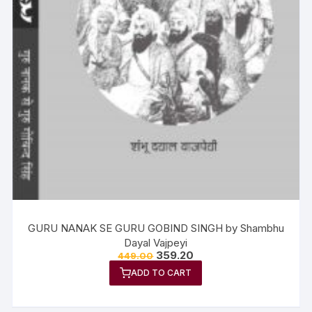
GURU NANAK SE GURU GOBIND SINGH by Shambhu
Dayal Vajpeyi
359.20
449.00
ADD TO CART