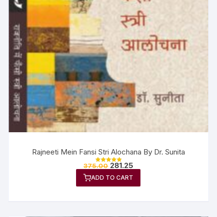
Rajneeti Mein Fansi Stri Alochana By Dr. Sunita
281.25
375.00
Rated
5.00
ADD TO CART
out of 5