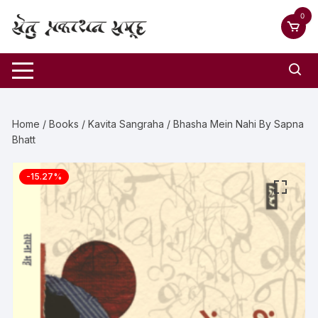
0
Home
/
Books
/
Kavita Sangraha
/ Bhasha Mein Nahi By Sapna
Bhatt
-15.27%