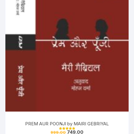
PREM AUR POONJI by MAIRI GEBRIYAL
749.00
999.00
Rated