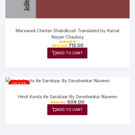
Marxwadi Chintan Shabdkosh Translated by Kamal
Nayan Chaubey
712.50
950.00
Rated
5.00
ADD TO CART
out of 5
-15.03%
Hindi Kavita Ke Sarokaar By Devshankar Naveen
509.00
599.00
ADD TO CART