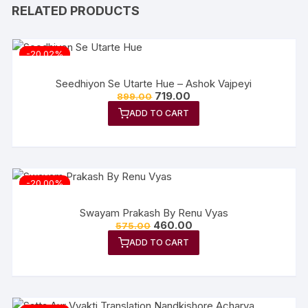
RELATED PRODUCTS
-20.02%
Seedhiyon Se Utarte Hue – Ashok Vajpeyi
719.00
899.00
ADD TO CART
-20.00%
Swayam Prakash By Renu Vyas
460.00
575.00
ADD TO CART