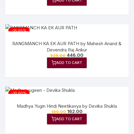
ADD TO CART
-15.05%
RANGMANCH KA EK AUR PATH by Mahesh Anand &
Devendra Raj Ankur
446.00
525.00
ADD TO CART
-10.00%
Madhya Yugin Hindi Neetikavya by Devika Shukla
162.00
180.00
ADD TO CART