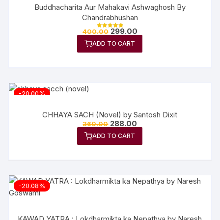
Buddhacharita Aur Mahakavi Ashwaghosh By
Chandrabhushan
299.00
400.00
Rated
5.00
ADD TO CART
out of 5
-20.00%
CHHAYA SACH (Novel) by Santosh Dixit
288.00
360.00
ADD TO CART
-20.08%
KAWAD YATRA : Lokdharmikta ka Nepathya by Naresh