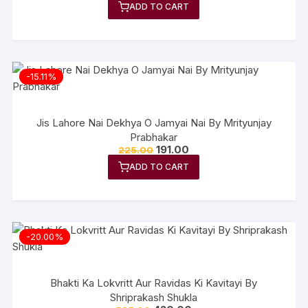
ADD TO CART
out of 5
-15.11%
Jis Lahore Nai Dekhya O Jamyai Nai By Mrityunjay
Prabhakar
191.00
225.00
ADD TO CART
-20.00%
Bhakti Ka Lokvritt Aur Ravidas Ki Kavitayi By
Shriprakash Shukla