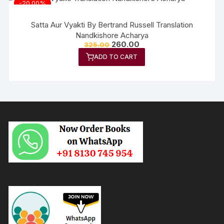
-20.00%
Satta Aur Vyakti By Bertrand Russell Translation
Nandkishore Acharya
260.00
325.00
ADD TO CART