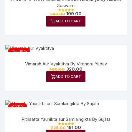
Goswami
199.00
249.00
Rated
5.00
ADD TO CART
out of 5
-20.00%
Vimarsh Aur Vyaktitva By Virendra Yadav
320.00
400.00
ADD TO CART
-15.11%
Pitrisatta Yaunikta aur Samlaingikta By Sujata
191.00
225.00
Rated
5.00