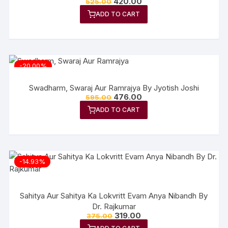
420.00
525.00
ADD TO CART
-20.00%
Swadharm, Swaraj Aur Ramrajya By Jyotish Joshi
476.00
595.00
ADD TO CART
-14.93%
Sahitya Aur Sahitya Ka Lokvritt Evam Anya Nibandh By
Dr. Rajkumar
319.00
375.00