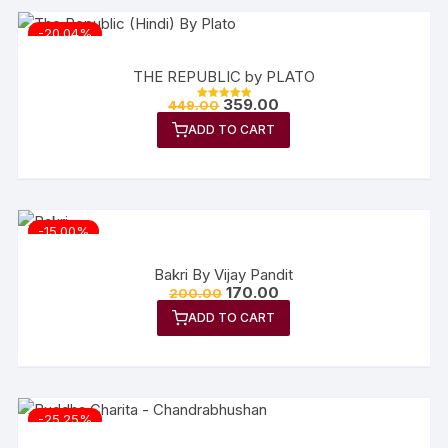
-20.04%
THE REPUBLIC by PLATO
359.00
449.00
Rated
5.00
ADD TO CART
out of 5
-15.00%
Bakri By Vijay Pandit
170.00
200.00
ADD TO CART
-25.25%