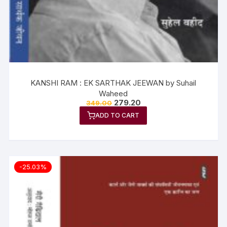
KANSHI RAM : EK SARTHAK JEEWAN by Suhail
Waheed
279.20
349.00
ADD TO CART
-25.03%