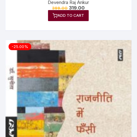
Devendra Raj Ankur
319.00
399.00
ADD TO CART
-25.00%