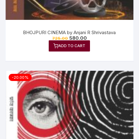
BHOJPURI CINEMA by Anjani R Shrivastava
580.00
725.00
ADD TO CART
-20.00%