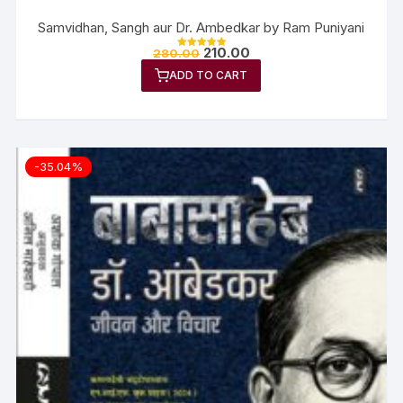
Samvidhan, Sangh aur Dr. Ambedkar by Ram Puniyani
210.00
280.00
Rated
5.00
ADD TO CART
out of 5
-35.04%