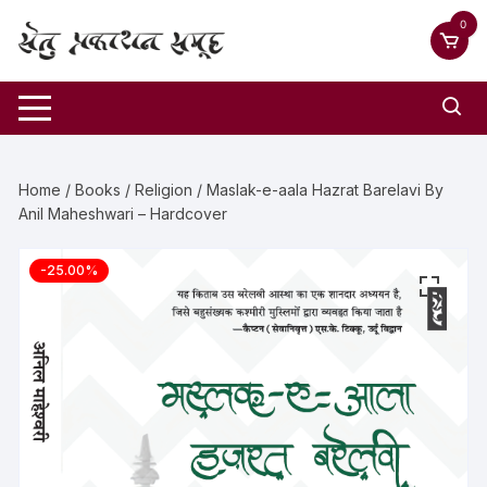
0
Home
/
Books
/
Religion
/ Maslak-e-aala Hazrat Barelavi By
Anil Maheshwari – Hardcover
-25.00%