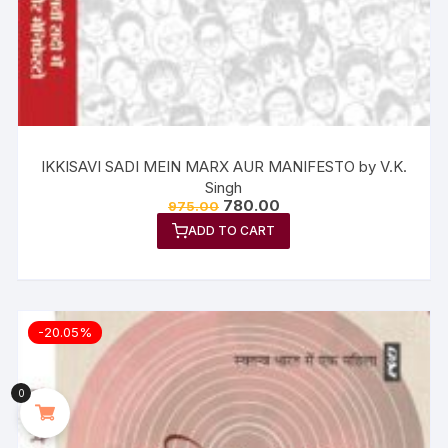
IKKISAVI SADI MEIN MARX AUR MANIFESTO by V.K.
Singh
780.00
975.00
ADD TO CART
-20.05%
0