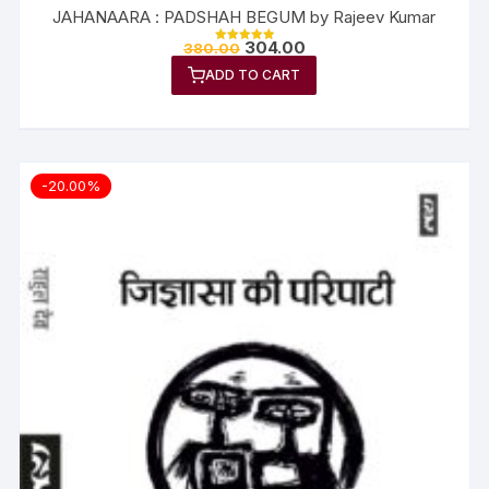
JAHANAARA : PADSHAH BEGUM by Rajeev Kumar
304.00
380.00
Rated
5.00
ADD TO CART
out of 5
-20.00%