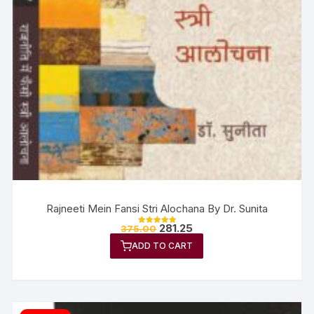
Rajneeti Mein Fansi Stri Alochana By Dr. Sunita
281.25
375.00
Rated
5.00
ADD TO CART
out of 5