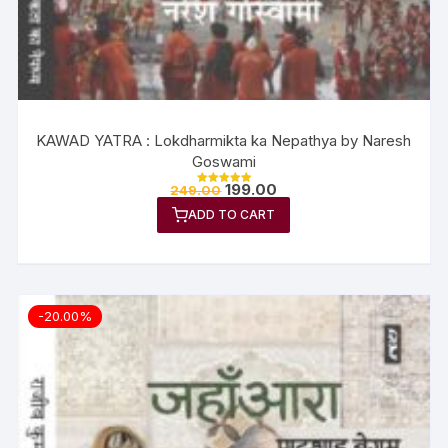
KAWAD YATRA : Lokdharmikta ka Nepathya by Naresh
Goswami
199.00
249.00
Rated
5.00
ADD TO CART
out of 5
-20.00%