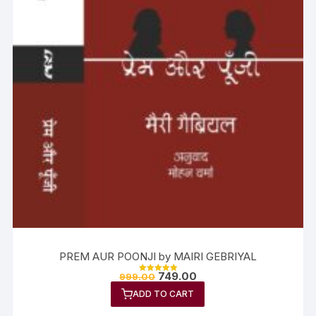
PREM AUR POONJI by MAIRI GEBRIYAL
749.00
999.00
Rated
5.00
ADD TO CART
out of 5