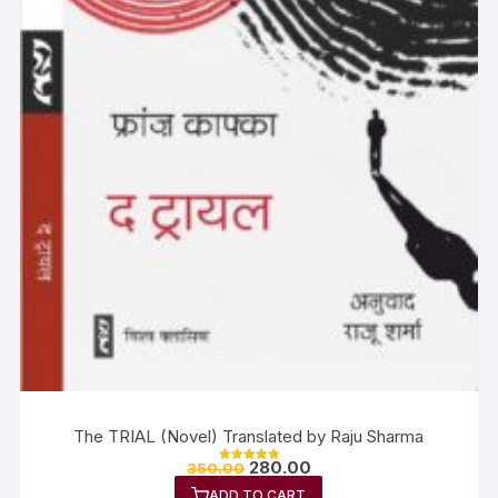
The TRIAL (Novel) Translated by Raju Sharma
280.00
350.00
Rated
5.00
ADD TO CART
out of 5