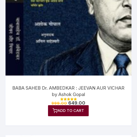
BABA SAHEB Dr. AMBEDKAR : JEEVAN AUR VICHAR
by Ashok Gopal
649.00
999.00
Rated
5.00
ADD TO CART
out of 5