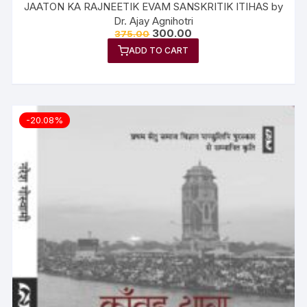
JAATON KA RAJNEETIK EVAM SANSKRITIK ITIHAS by
Dr. Ajay Agnihotri
300.00
375.00
ADD TO CART
-20.08%