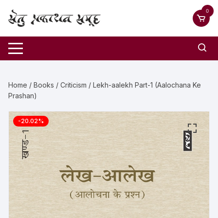
0
Home
/
Books
/
Criticism
/ Lekh-aalekh Part-1 (Aalochana Ke
Prashan)
-20.02%