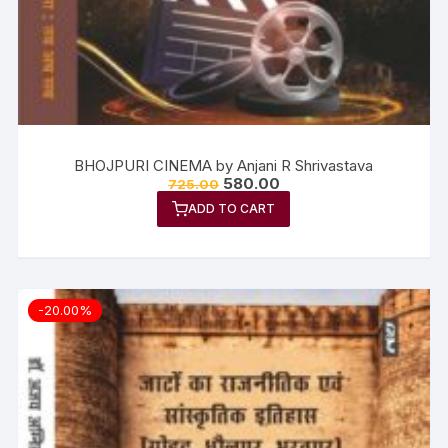
BHOJPURI CINEMA by Anjani R Shrivastava
580.00
725.00
ADD TO CART
-20.00%