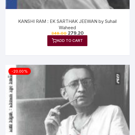
KANSHI RAM : EK SARTHAK JEEWAN by Suhail
Waheed
279.20
349.00
ADD TO CART
-20.00%