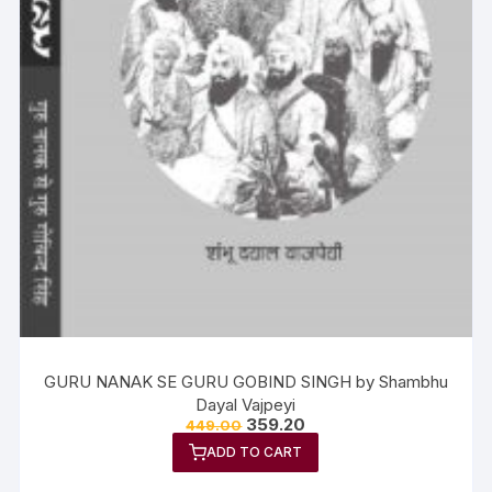
GURU NANAK SE GURU GOBIND SINGH by Shambhu
Dayal Vajpeyi
359.20
449.00
ADD TO CART