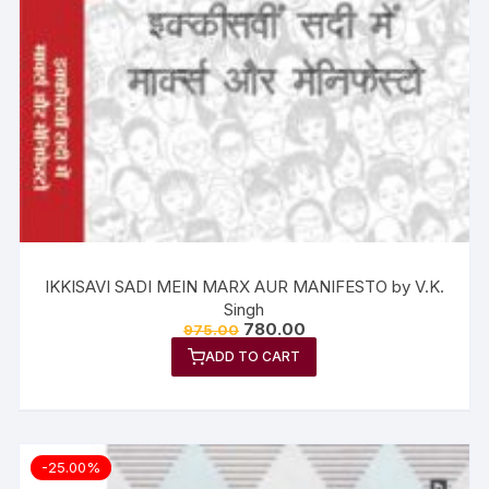
IKKISAVI SADI MEIN MARX AUR MANIFESTO by V.K.
Singh
780.00
975.00
ADD TO CART
-25.00%