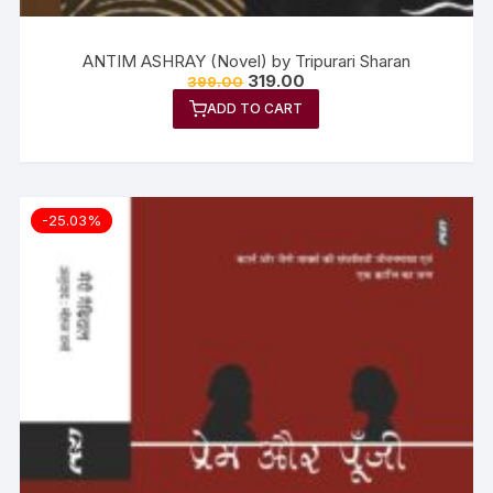
ANTIM ASHRAY (Novel) by Tripurari Sharan
319.00
399.00
ADD TO CART
-25.03%