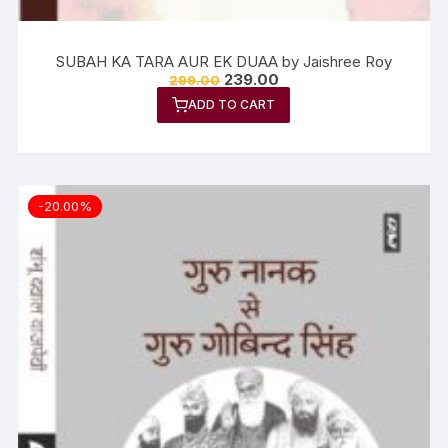
SUBAH KA TARA AUR EK DUAA by Jaishree Roy
239.00
299.00
ADD TO CART
-20.00%