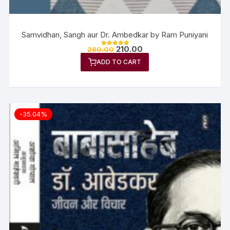
Samvidhan, Sangh aur Dr. Ambedkar by Ram Puniyani
210.00
280.00
Rated
5.00
ADD TO CART
out of 5
-35.04%