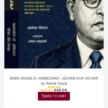
BABA SAHEB Dr. AMBEDKAR : JEEVAN AUR VICHAR
by Ashok Gopal
649.00
999.00
Rated
5.00
ADD TO CART
out of 5