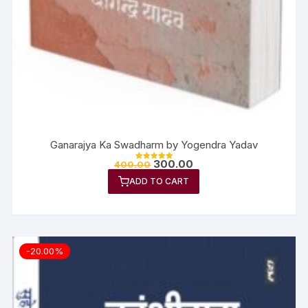
Ganarajya Ka Swadharm by Yogendra Yadav
300.00
400.00
Rated
5.00
ADD TO CART
out of 5
-20.00%