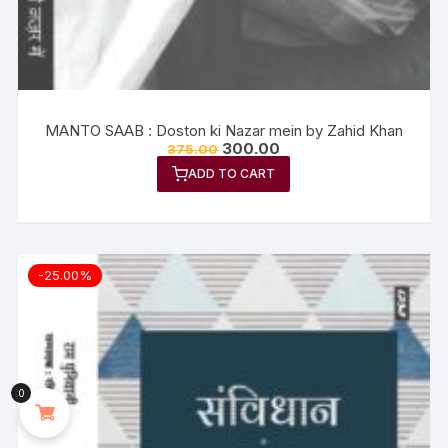
MANTO SAAB : Doston ki Nazar mein by Zahid Khan
300.00
375.00
ADD TO CART
-25.00%
0