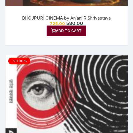
BHOJPURI CINEMA by Anjani R Shrivastava
580.00
725.00
ADD TO CART
-20.00%