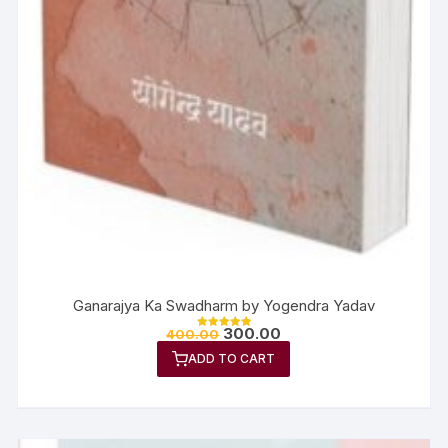
Ganarajya Ka Swadharm by Yogendra Yadav
300.00
400.00
Rated
5.00
ADD TO CART
out of 5