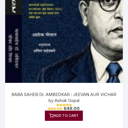
BABA SAHEB Dr. AMBEDKAR : JEEVAN AUR VICHAR
by Ashok Gopal
649.00
999.00
Rated
5.00
ADD TO CART
out of 5