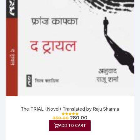
The TRIAL (Novel) Translated by Raju Sharma
280.00
350.00
Rated
5.00
ADD TO CART
out of 5