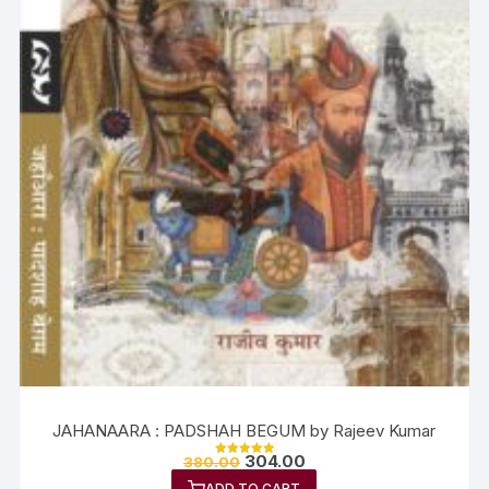
JAHANAARA : PADSHAH BEGUM by Rajeev Kumar
304.00
380.00
Rated
5.00
ADD TO CART
out of 5