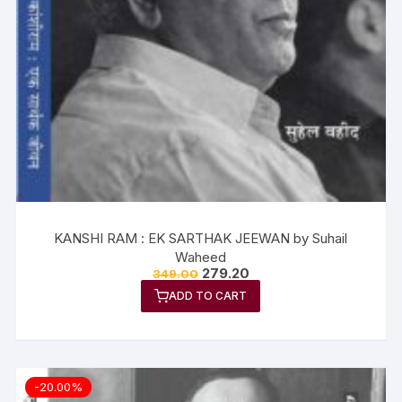
KANSHI RAM : EK SARTHAK JEEWAN by Suhail
Waheed
279.20
349.00
ADD TO CART
-20.00%