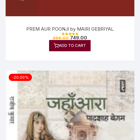
PREM AUR POONJI by MAIRI GEBRIYAL
749.00
999.00
Rated
5.00
ADD TO CART
out of 5
-20.00%