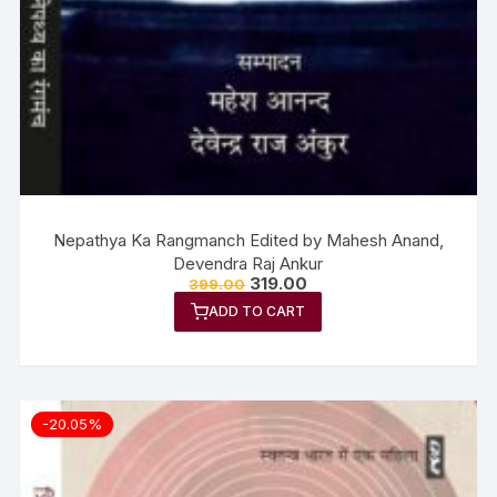
Nepathya Ka Rangmanch Edited by Mahesh Anand,
Devendra Raj Ankur
319.00
399.00
ADD TO CART
-20.05%