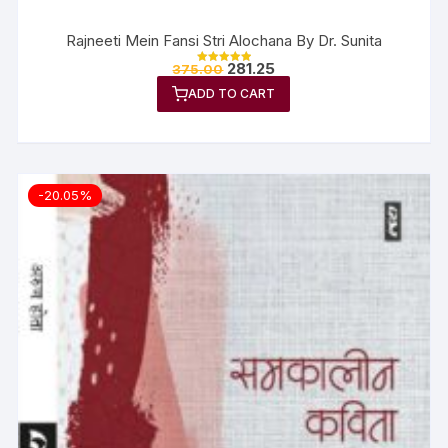
Rajneeti Mein Fansi Stri Alochana By Dr. Sunita
281.25
375.00
Rated
5.00
ADD TO CART
out of 5
-20.05%