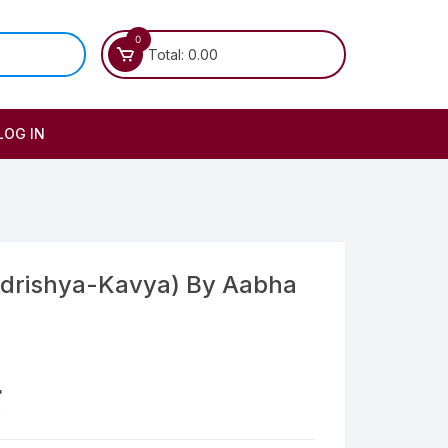
0
Total:
0.00
LOG IN
kdrishya-Kavya) By Aabha