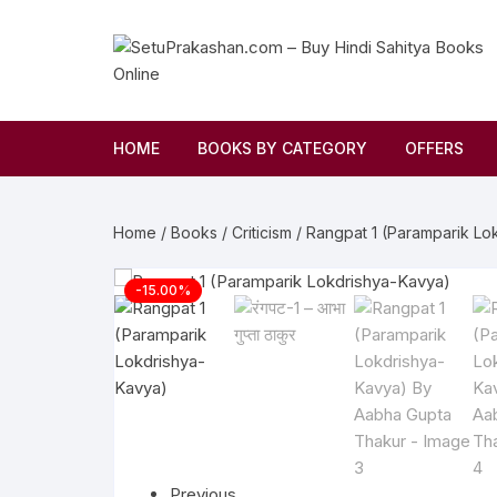
HOME
BOOKS BY CATEGORY
OFFERS
Novel
Home
/
Books
/
Criticism
/ Rangpat 1 (Paramparik L
Story
-15.00%
Criticism
Memoirs
Biography & Autobiography
Thoughts & Social Science
Previous