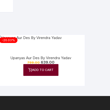
-20.03%
Upanyas Aur Des By Virendra Yadav
639.00
799.00
ADD TO CART