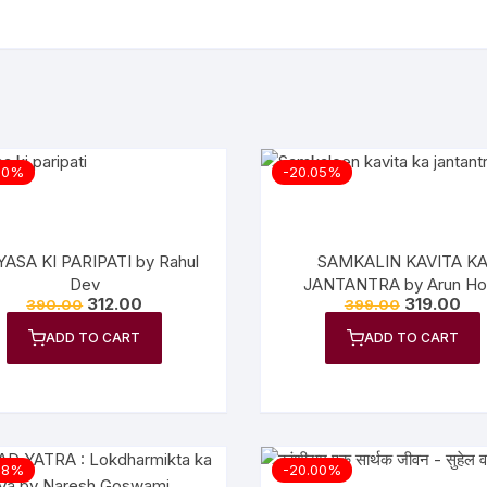
00%
-20.05%
YASA KI PARIPATI by Rahul
SAMKALIN KAVITA K
Dev
JANTANTRA by Arun Ho
312.00
319.00
390.00
399.00
ADD TO CART
ADD TO CART
08%
-20.00%