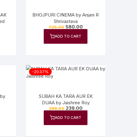
HAK
BHOJPURI CINEMA by Anjani R
ed
Shrivastava
580.00
725.00
ADD TO CART
-20.07%
 by
SUBAH KA TARA AUR EK
DUAA by Jaishree Roy
239.00
299.00
ADD TO CART