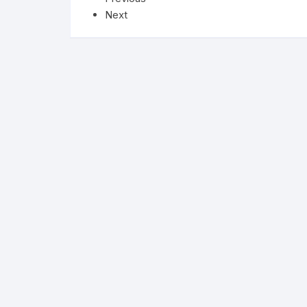
Next
More–>
Ph
Gandhi Studies
Re
Kavita Sangraha
Ch
Poetry
Cl
Art
Cu
Travelogue
Di
Dialogue
E
Film
Id
Complete Work (Samagra)
L