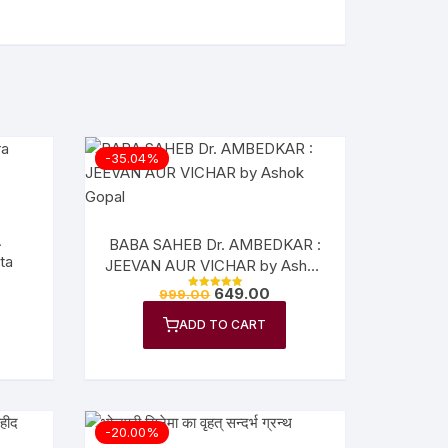
-35.04%
A
BABA SAHEB Dr. AMBEDKAR :
ta
JEEVAN AUR VICHAR by Ashok
Gopal
649.00
999.00
Rated
5.00
out of 5
ADD TO CART
-20.00%