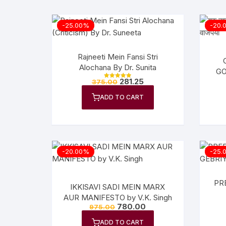
-25.00%
-20.
Rajneeti Mein Fansi Stri
Alochana By Dr. Sunita
GO
281.25
375.00
Rated
5.00
out of 5
ADD TO CART
-20.00%
-25.
PR
IKKISAVI SADI MEIN MARX
AUR MANIFESTO by V.K. Singh
780.00
975.00
ADD TO CART