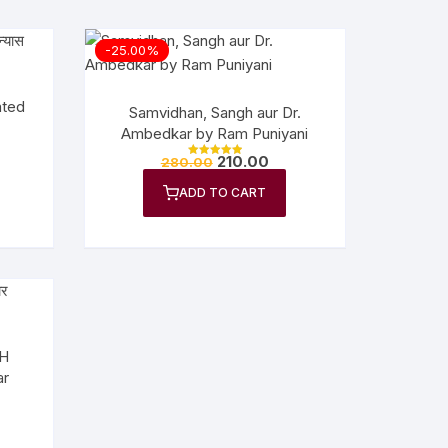
-25.00%
ated
Samvidhan, Sangh aur Dr.
Ambedkar by Ram Puniyani
210.00
280.00
Rated
5.00
out of 5
ADD TO CART
H
ar