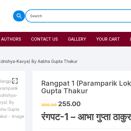
AUTHORS
CONTACT US
GALLERY
YOUR CART
okdrishya-Kavya) By Aabha Gupta Thakur
Rangpat 1 (Paramparik Lo
Gupta Thakur
255.00
300.00
रंगपट-1 – आभा गुप्ता ठाकुर