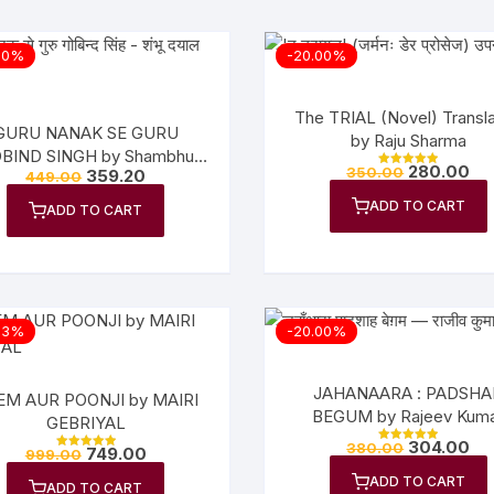
00%
-20.00%
The TRIAL (Novel) Transl
GURU NANAK SE GURU
by Raju Sharma
BIND SINGH by Shambhu
280.00
350.00
359.20
449.00
Dayal Vajpeyi
Rated
5.00
out of 5
ADD TO CART
ADD TO CART
03%
-20.00%
JAHANAARA : PADSHA
EM AUR POONJI by MAIRI
BEGUM by Rajeev Kum
GEBRIYAL
304.00
380.00
749.00
Rated
999.00
Rated
5.00
5.00
out of 5
out of 5
ADD TO CART
ADD TO CART