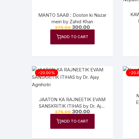
KAW
MANTO SAAB : Doston ki Nazar
mein by Zahid Khan
300.00
375.00
ADD TO CART
-20.00%
-20.
N
JAATON KA RAJNEETIK EVAM
E
SANSKRITIK ITIHAS by Dr. Ajay
300.00
375.00
Agnihotri
ADD TO CART