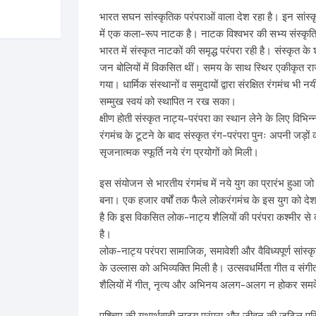
ilosophy
भारत सघन सांस्कृतिक परंपराओं वाला देश रहा है। इन सांस्क
में एक कला-रूप नाटक है। नाटक विश्वभर की सभ्य संस्कृतियो
ligion
भारत में संस्कृत नाटकों की समृद्ध परंपरा रही है। संस्कृत के
जन बोलियों में विकसित थीं। समय के साथ स्थिर एकीकृत राज
ildren
गया। धार्मिक संस्थानों व समुदायों द्वारा संरक्षित रंगमंच भ
सम्मुख स्वयं को स्थापित न रख सका।
assics
क्षीण होती संस्कृत नाट्य-परंपरा का स्थान लेने के लिए विभिन्
रंगमंच के टूटने के बाद संस्कृत रंग-परंपरा पुनः अपनी ज
lture, Religion & Art
सृजनात्मक स्फूर्ति नये रंग प्रयोगों को मिली।
इस संयोजन से भारतीय रंगमंच में नये युग का प्रारंभ हुआ 
ctionary
बना। एक हजार वर्षों तक फैले लोकरंगमंच के इस युग को दे
है कि इस विकसित लोक-नाट्य शैलियों की परंपरा कश्मीर से 
ducation
है।
लोक-नाट्य परंपरा सामाजिक, समावेशी और वैविध्यपूर्ण सांस
entity Discourse
के उल्लास को अभिव्यक्ति मिली है। उत्सवधर्मिता गीत व संगी
शैलियों में गीत, नृत्य और अभिनय अलग-अलग न होकर समवेत र
anguage
पश्चिम की यथार्थवादी नाट्य परंपरा और जीवन की जटिल परिस्थि