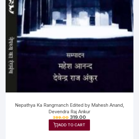
Nepathya Ka Rangmanch Edited by Mahesh Anand,
Devendra Raj Ankur
319.00
399.00
ADD TO CART