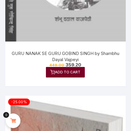
GURU NANAK SE GURU GOBIND SINGH by Shambhu
Dayal Vajpeyi
359.20
449.00
ADD TO CART
-25.00%
0