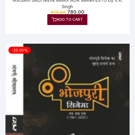
IKKISAVI SADI MEIN MARX AUR MANIFESTO by V.K.
Singh
780.00
975.00
ADD TO CART
-20.00%