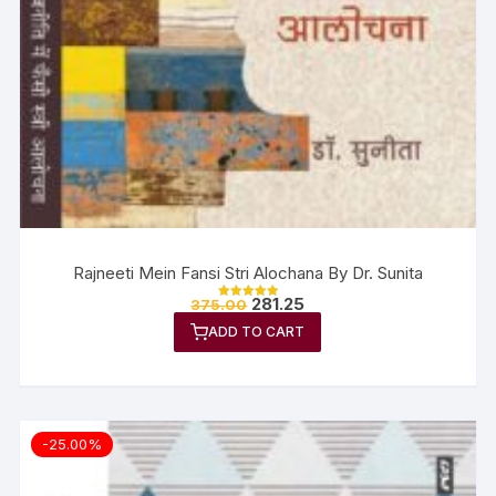
Rajneeti Mein Fansi Stri Alochana By Dr. Sunita
281.25
375.00
Rated
5.00
ADD TO CART
out of 5
-25.00%