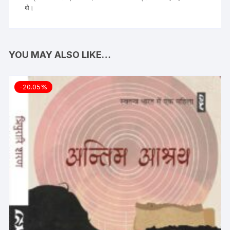
थे।
YOU MAY ALSO LIKE…
-20.05%