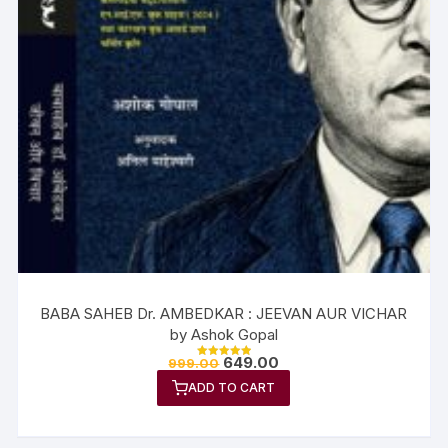
BABA SAHEB Dr. AMBEDKAR : JEEVAN AUR VICHAR
by Ashok Gopal
649.00
999.00
Rated
5.00
ADD TO CART
out of 5