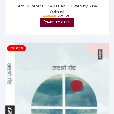
KANSHI RAM : EK SARTHAK JEEWAN by Suhail
Waheed
279.20
349.00
ADD TO CART
-20.07%