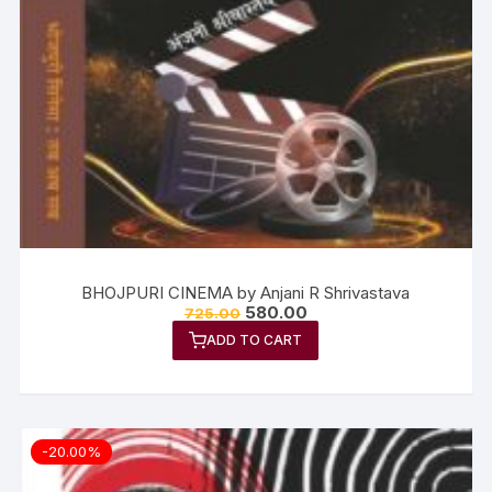
BHOJPURI CINEMA by Anjani R Shrivastava
580.00
725.00
ADD TO CART
-20.00%