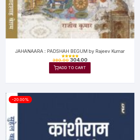
JAHANAARA : PADSHAH BEGUM by Rajeev Kumar
304.00
380.00
Rated
5.00
ADD TO CART
out of 5
-20.00%