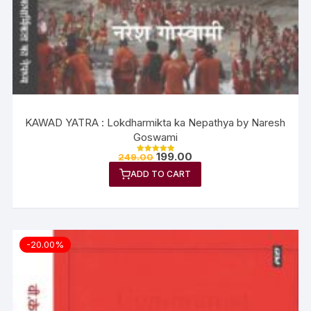
KAWAD YATRA : Lokdharmikta ka Nepathya by Naresh
Goswami
199.00
249.00
Rated
5.00
ADD TO CART
out of 5
-20.00%