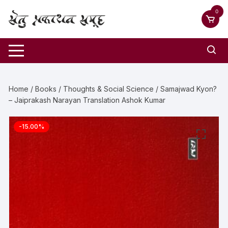
0
Home
/
Books
/
Thoughts & Social Science
/ Samajwad Kyon?
– Jaiprakash Narayan Translation Ashok Kumar
-15.00%