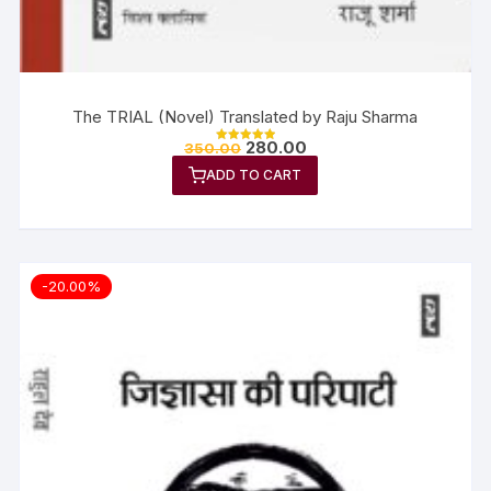
The TRIAL (Novel) Translated by Raju Sharma
280.00
350.00
Rated
5.00
ADD TO CART
out of 5
-20.00%